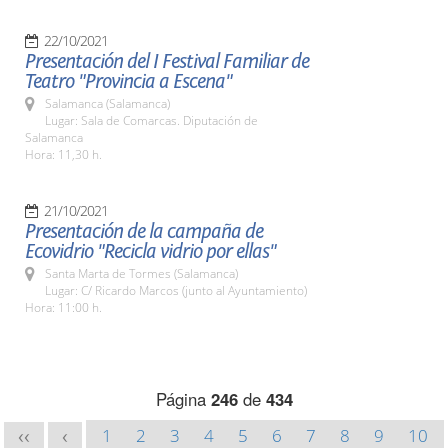
22/10/2021
Presentación del I Festival Familiar de
Teatro "Provincia a Escena"
Salamanca (Salamanca)
Lugar: Sala de Comarcas. Diputación de
Salamanca
Hora: 11,30 h.
21/10/2021
Presentación de la campaña de
Ecovidrio "Recicla vidrio por ellas"
Santa Marta de Tormes (Salamanca)
Lugar: C/ Ricardo Marcos (junto al Ayuntamiento)
Hora: 11:00 h.
Página
246
de
434
1
2
3
4
5
6
7
8
9
10
<<
<