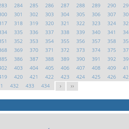
283
284
285
286
287
288
289
290
29
300
301
302
303
304
305
306
307
30
317
318
319
320
321
322
323
324
32
334
335
336
337
338
339
340
341
34
351
352
353
354
355
356
357
358
35
368
369
370
371
372
373
374
375
37
385
386
387
388
389
390
391
392
39
402
403
404
405
406
407
408
409
41
419
420
421
422
423
424
425
426
42
31
432
433
434
>
>>