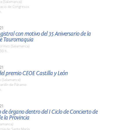
a (Salamanca)
lacio de Congresos
h.
21
istral con motivo del 35 Aniversario de la
de Tauromaquia
Tormes (Salamanca)
30 h.
21
el premio CEOE Castilla y León
o (Salamanca)
 Jardín de Páramo
h.
21
 de órgano dentro del I Ciclo de Concierto de
 la Provincia
lamanca)
lesia de Santa María