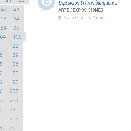
Exposición El gran banquete II
42
43
ARTE / EXPOSICIONES
Santa Marta de Tormes
63
64
84
85
04
105
1
122
8
139
5
156
2
173
9
190
6
207
3
224
0
241
7
258
4
275