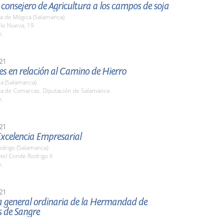
l consejero de Agricultura a los campos de soja
a de Mógica (Salamanca)
lle Nueva, 19
h.
21
s en relación al Camino de Hierro
a (Salamanca)
ala de Comarcas. Diputación de Salamanca
h.
21
Excelencia Empresarial
odrigo (Salamanca)
tel Conde Rodrigo II
h.
21
 general ordinaria de la Hermandad de
 de Sangre