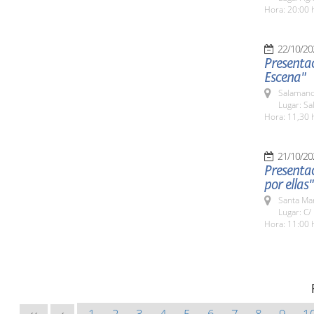
Hora: 20:00 
22/10/20
Presentac
Escena"
Salamanc
Lugar: S
Hora: 11,30 
21/10/20
Presentac
por ellas"
Santa Ma
Lugar: C/
Hora: 11:00 
1
2
3
4
5
6
7
8
9
1