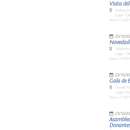
Visita de
Arabayon
Lugar: Ca
Hora: 12:00 
25/10/20
Novedade
Salamanc
Lugar: S
Hora: 10:30 
23/10/20
Gala de 
Ciudad R
Lugar: Ho
Hora: 21:00 
23/10/20
Asamblea
Donantes