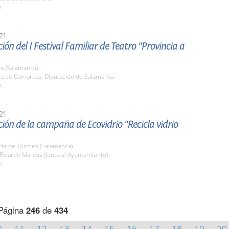
h.
21
ión del I Festival Familiar de Teatro "Provincia a
a (Salamanca)
ala de Comarcas. Diputación de Salamanca
h.
21
ión de la campaña de Ecovidrio "Recicla vidrio
rta de Tormes (Salamanca)
 Ricardo Marcos (junto al Ayuntamiento)
h.
Página
246
de
434
0
11
12
13
14
15
16
17
18
19
20