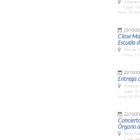
Salamanc
Lugar: Pa
Hora: 18:30 
23/10/20
Clase Mag
Escuela 
Alba de 
Hora: 17:
22/10/20
Entrega d
Pelabrav
Lugar: El
Hora: 20:30 
22/10/20
Concierto
Órgano de
Béjar (Sa
Lugar: Ig