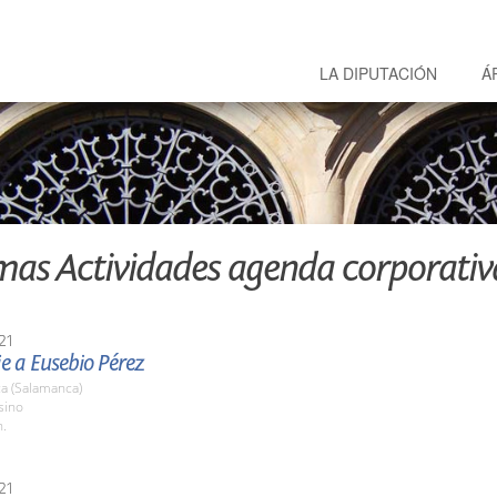
LA DIPUTACIÓN
Á
mas Actividades agenda corporativ
21
 a Eusebio Pérez
a (Salamanca)
sino
h.
21