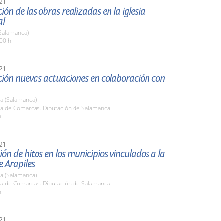
21
ión de las obras realizadas en la iglesia
al
Salamanca)
00 h.
21
ción nuevas actuaciones en colaboración con
a (Salamanca)
ala de Comarcas. Diputación de Salamanca
h.
21
ión de hitos en los municipios vinculados a la
e Arapiles
a (Salamanca)
ala de Comarcas. Diputación de Salamanca
h.
21