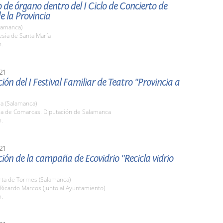
 de órgano dentro del I Ciclo de Concierto de
 la Provincia
lamanca)
lesia de Santa María
h.
21
ión del I Festival Familiar de Teatro "Provincia a
a (Salamanca)
ala de Comarcas. Diputación de Salamanca
h.
21
ión de la campaña de Ecovidrio "Recicla vidrio
rta de Tormes (Salamanca)
 Ricardo Marcos (junto al Ayuntamiento)
h.