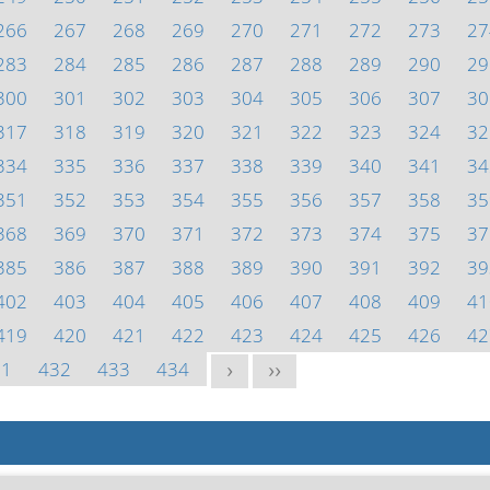
266
267
268
269
270
271
272
273
27
283
284
285
286
287
288
289
290
29
300
301
302
303
304
305
306
307
30
317
318
319
320
321
322
323
324
32
334
335
336
337
338
339
340
341
34
351
352
353
354
355
356
357
358
35
368
369
370
371
372
373
374
375
37
385
386
387
388
389
390
391
392
39
402
403
404
405
406
407
408
409
41
419
420
421
422
423
424
425
426
42
31
432
433
434
>
>>