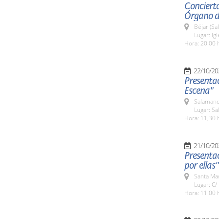
Concierto
Órgano de
Béjar (Sa
Lugar: Ig
Hora: 20:00 
22/10/20
Presentac
Escena"
Salamanc
Lugar: S
Hora: 11,30 
21/10/20
Presentac
por ellas"
Santa Ma
Lugar: C/
Hora: 11:00 