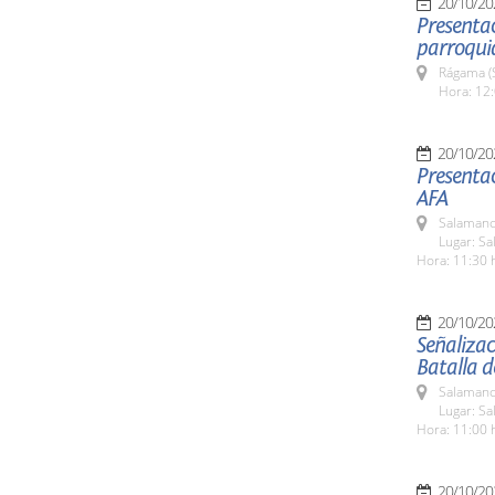
20/10/20
Presentac
parroqui
Rágama (
Hora: 12:
20/10/20
Presenta
AFA
Salamanc
Lugar: S
Hora: 11:30 
20/10/20
Señalizac
Batalla d
Salamanc
Lugar: S
Hora: 11:00 
20/10/20