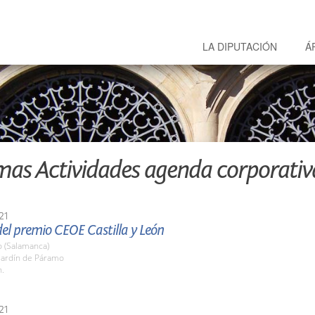
LA DIPUTACIÓN
Á
mas Actividades agenda corporativ
21
el premio CEOE Castilla y León
o (Salamanca)
 Jardín de Páramo
h.
21