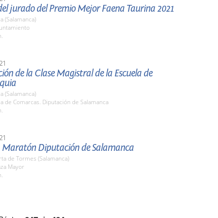
del jurado del Premio Mejor Faena Taurina 2021
a (Salamanca)
yuntamiento
h.
21
ión de la Clase Magistral de la Escuela de
quia
a (Salamanca)
ala de Comarcas. Diputación de Salamanca
h.
21
 Maratón Diputación de Salamanca
rta de Tormes (Salamanca)
aza Mayor
h.