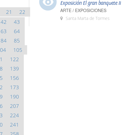
Exposición El gran banquete II
ARTE / EXPOSICIONES
21
22
Santa Marta de Tormes
42
43
63
64
84
85
04
105
1
122
8
139
5
156
2
173
9
190
6
207
3
224
0
241
7
258