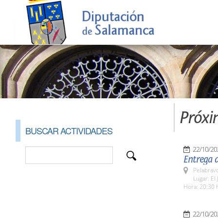
Próxi
BUSCAR ACTIVIDADES
22/10/20
Entrega d
Pelabrav
Lugar: El
Hora: 20:30 
22/10/20