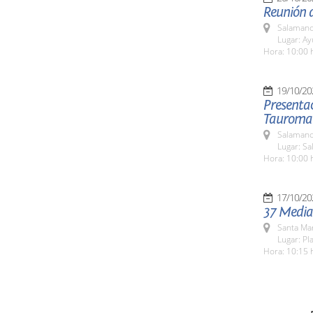
Reunión 
Salamanc
Lugar: A
Hora: 10:00 
19/10/20
Presentac
Tauroma
Salamanc
Lugar: S
Hora: 10:00 
17/10/20
37 Media
Santa Ma
Lugar: Pl
Hora: 10:15 