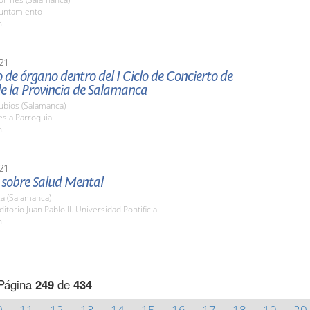
yuntamiento
h.
21
 de órgano dentro del I Ciclo de Concierto de
e la Provincia de Salamanca
ubios (Salamanca)
lesia Parroquial
h.
21
 sobre Salud Mental
a (Salamanca)
ditorio Juan Pablo II. Universidad Pontificia
h.
Página
249
de
434
0
11
12
13
14
15
16
17
18
19
20