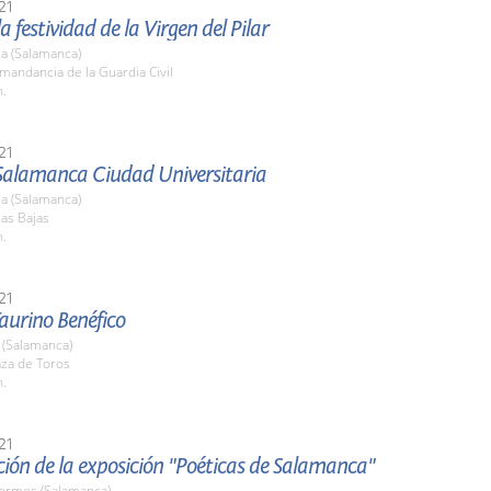
21
a festividad de la Virgen del Pilar
a (Salamanca)
mandancia de la Guardia Civil
h.
21
Salamanca Ciudad Universitaria
a (Salamanca)
las Bajas
h.
21
Taurino Benéfico
(Salamanca)
aza de Toros
h.
21
ión de la exposición "Poéticas de Salamanca"
Tormes (Salamanca)