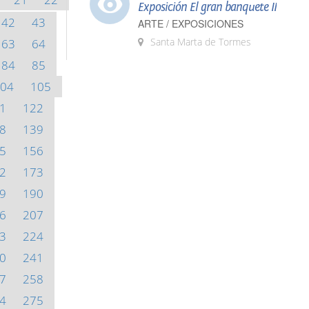
Exposición El gran banquete II
42
43
ARTE / EXPOSICIONES
Santa Marta de Tormes
63
64
84
85
04
105
1
122
8
139
5
156
2
173
9
190
6
207
3
224
0
241
7
258
4
275