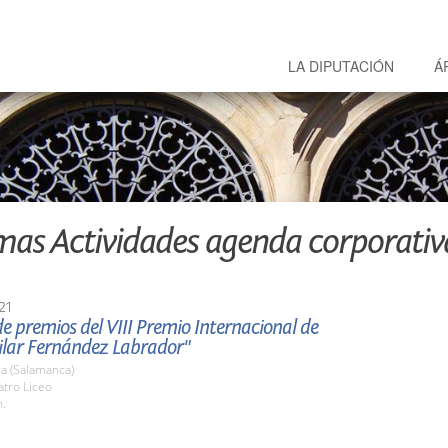
LA DIPUTACIÓN
Á
mas Actividades agenda corporativ
21
e premios del VIII Premio Internacional de
Pilar Fernández Labrador"
a (Salamanca)
atro Liceo
h.