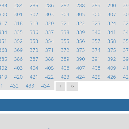
283
284
285
286
287
288
289
290
29
300
301
302
303
304
305
306
307
30
317
318
319
320
321
322
323
324
32
334
335
336
337
338
339
340
341
34
351
352
353
354
355
356
357
358
35
368
369
370
371
372
373
374
375
37
385
386
387
388
389
390
391
392
39
402
403
404
405
406
407
408
409
41
419
420
421
422
423
424
425
426
42
31
432
433
434
>
>>