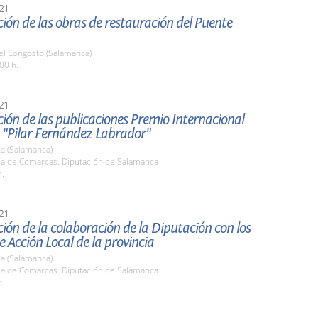
21
ión de las obras de restauración del Puente
el Congosto (Salamanca)
00 h.
21
ión de las publicaciones Premio Internacional
 "Pilar Fernández Labrador"
a (Salamanca)
ala de Comarcas. Diputación de Salamanca
h.
21
ión de la colaboración de la Diputación con los
 Acción Local de la provincia
a (Salamanca)
ala de Comarcas. Diputación de Salamanca
h.