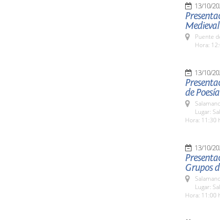
13/10/20
Presentac
Medieval
Puente d
Hora: 12:
13/10/20
Presentac
de Poesía
Salamanc
Lugar: S
Hora: 11:30 
13/10/20
Presentac
Grupos de
Salamanc
Lugar: S
Hora: 11:00 