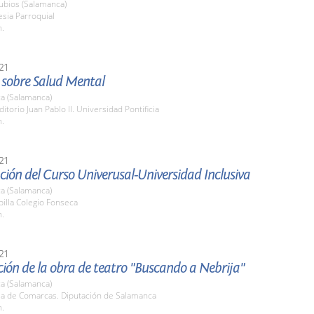
ubios (Salamanca)
lesia Parroquial
h.
21
 sobre Salud Mental
a (Salamanca)
ditorio Juan Pablo II. Universidad Pontificia
h.
21
ión del Curso Univerusal-Universidad Inclusiva
a (Salamanca)
pilla Colegio Fonseca
h.
21
ión de la obra de teatro "Buscando a Nebrija"
a (Salamanca)
ala de Comarcas. Diputación de Salamanca
h.