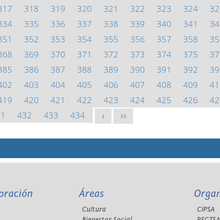
317
318
319
320
321
322
323
324
32
334
335
336
337
338
339
340
341
34
351
352
353
354
355
356
357
358
35
368
369
370
371
372
373
374
375
37
385
386
387
388
389
390
391
392
39
402
403
404
405
406
407
408
409
41
419
420
421
422
423
424
425
426
42
31
432
433
434
>
>>
oración
Áreas
Orga
Cultura
CIPSA
Bienestar Social
REGTS