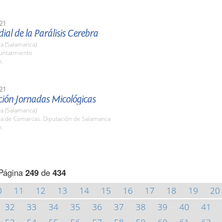
21
al de la Parálisis Cerebra
a (Salamanca)
yuntatmiento
h.
21
ción Jornadas Micológicas
a (Salamanca)
ala de Comarcas. Diputación de Salamanca
h.
Página
249
de
434
0
11
12
13
14
15
16
17
18
19
20
32
33
34
35
36
37
38
39
40
41