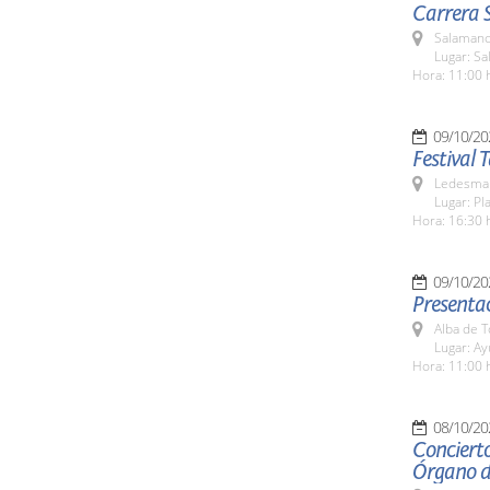
Carrera 
Salamanc
Lugar: Sa
Hora: 11:00 
09/10/20
Festival 
Ledesma 
Lugar: Pl
Hora: 16:30 
09/10/20
Presentac
Alba de 
Lugar: A
Hora: 11:00 
08/10/20
Concierto
Órgano d