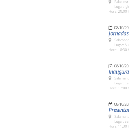
Palaciosr
Lugar: Ig
Hora: 20:00 
08/10/20
Jornadas
Salamanc
Lugar: Au
Hora: 18:30 
08/10/20
Inaugurac
Salamanc
Lugar: Ca
Hora: 12:00 
08/10/20
Presentac
Salamanc
Lugar: S
Hora: 11:30 