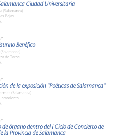
Salamanca Ciudad Universitaria
a (Salamanca)
las Bajas
h.
21
Taurino Benéfico
(Salamanca)
aza de Toros
h.
21
ión de la exposición "Poéticas de Salamanca"
Tormes (Salamanca)
yuntamiento
h.
21
 de órgano dentro del I Ciclo de Concierto de
e la Provincia de Salamanca