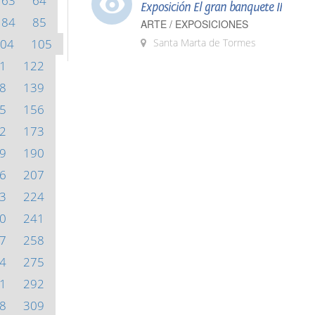
63
64
Exposición El gran banquete II
84
85
ARTE / EXPOSICIONES
04
105
Santa Marta de Tormes
1
122
8
139
5
156
2
173
9
190
6
207
3
224
0
241
7
258
4
275
1
292
8
309