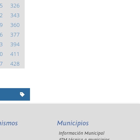
5
326
2
343
9
360
6
377
3
394
0
411
7
428
nismos
Municipios
Información Municipal
A
ATM técnica a municipios