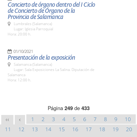
Concierto de órgano dentro del I Ciclo
de Concierto de Órgano de la
Provincia de Salamanca
Lumbrales (Salamanca)
Lugar: Iglesia Parroquial
Hora: 20:00 h.
01/10/2021
Presentación de la exposición
Salamanca (Salamanca)
Lugar: Sala Exposiciones La Salina. Diputación de
Salamanca
Hora: 12:00 h.
Página
249
de
433
1
2
3
4
5
6
7
8
9
10
<<
<
11
12
13
14
15
16
17
18
19
20