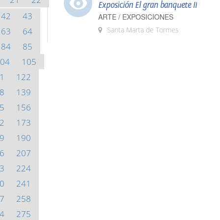
Exposición El gran banquete II
42
43
ARTE / EXPOSICIONES
Santa Marta de Tormes
63
64
84
85
04
105
1
122
8
139
5
156
2
173
9
190
6
207
3
224
0
241
7
258
4
275