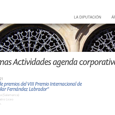
LA DIPUTACIÓN
Á
mas Actividades agenda corporativ
21
e premios del VIII Premio Internacional de
Pilar Fernández Labrador"
a (Salamanca)
atro Liceo
h.