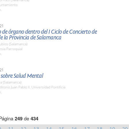
yuntamiento
h.
21
 de órgano dentro del I Ciclo de Concierto de
e la Provincia de Salamanca
ubios (Salamanca)
lesia Parroquial
h.
21
 sobre Salud Mental
a (Salamanca)
ditorio Juan Pablo II. Universidad Pontificia
h.
Página
249
de
434
0
11
12
13
14
15
16
17
18
19
20