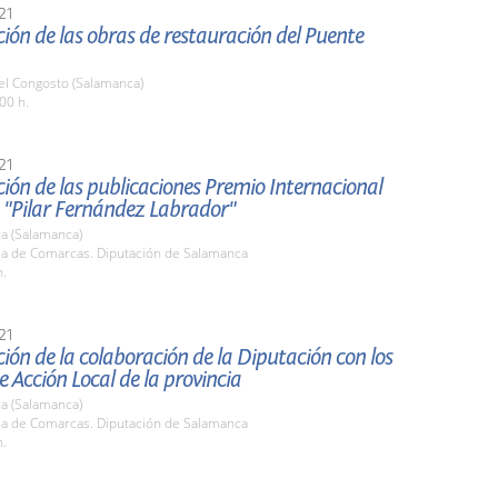
21
ión de las obras de restauración del Puente
el Congosto (Salamanca)
00 h.
21
ión de las publicaciones Premio Internacional
 "Pilar Fernández Labrador"
a (Salamanca)
ala de Comarcas. Diputación de Salamanca
h.
21
ión de la colaboración de la Diputación con los
 Acción Local de la provincia
a (Salamanca)
ala de Comarcas. Diputación de Salamanca
h.