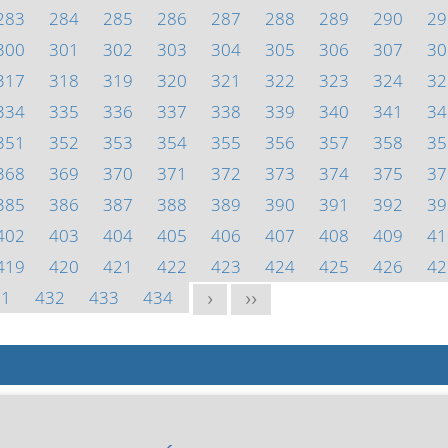
283
284
285
286
287
288
289
290
29
300
301
302
303
304
305
306
307
30
317
318
319
320
321
322
323
324
32
334
335
336
337
338
339
340
341
34
351
352
353
354
355
356
357
358
35
368
369
370
371
372
373
374
375
37
385
386
387
388
389
390
391
392
39
402
403
404
405
406
407
408
409
41
419
420
421
422
423
424
425
426
42
31
432
433
434
>
>>