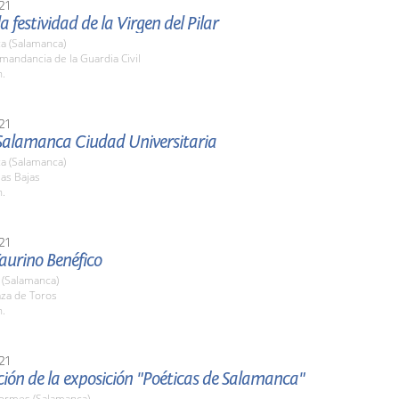
21
a festividad de la Virgen del Pilar
a (Salamanca)
mandancia de la Guardia Civil
h.
21
Salamanca Ciudad Universitaria
a (Salamanca)
las Bajas
h.
21
Taurino Benéfico
(Salamanca)
aza de Toros
h.
21
ión de la exposición "Poéticas de Salamanca"
Tormes (Salamanca)