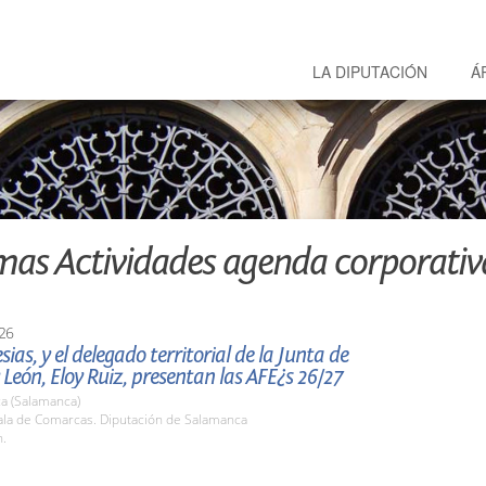
LA DIPUTACIÓN
Á
mas Actividades agenda corporativ
26
esias, y el delegado territorial de la Junta de
y León, Eloy Ruiz, presentan las AFE¿s 26/27
a (Salamanca)
la de Comarcas. Diputación de Salamanca
h.