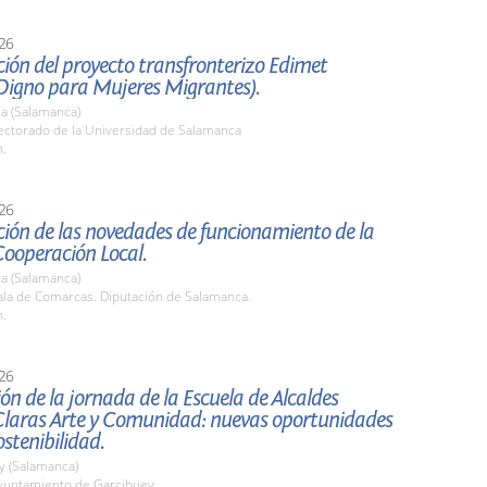
26
ión del proyecto transfronterizo Edimet
Digno para Mujeres Migrantes).
a (Salamanca)
ctorado de la Universidad de Salamanca
h.
26
ión de las novedades de funcionamiento de la
Cooperación Local.
a (Salamanca)
la de Comarcas. Diputación de Salamanca.
h.
26
ón de la jornada de la Escuela de Alcaldes
Claras Arte y Comunidad: nuevas oportunidades
ostenibilidad.
y (Salamanca)
untamiento de Garcibuey