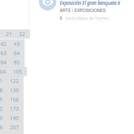
Exposición El gran banquete II
ARTE / EXPOSICIONES
Santa Marta de Tormes
21
22
42
43
63
64
84
85
04
105
1
122
8
139
5
156
2
173
9
190
6
207