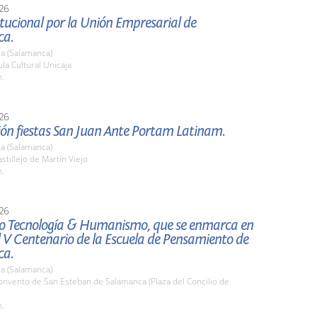
26
itucional por la Unión Empresarial de
ca.
a (Salamanca)
a Cultural Unicaja
h.
26
ión fiestas San Juan Ante Portam Latinam.
a (Salamanca)
tillejo de Martín Viejo
h.
26
o Tecnología & Humanismo, que se enmarca en
l V Centenario de la Escuela de Pensamiento de
ca.
a (Salamanca)
nvento de San Esteban de Salamanca (Plaza del Concilio de
h.