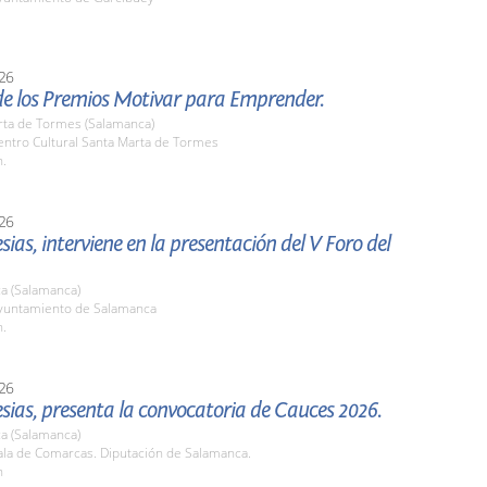
26
de los Premios Motivar para Emprender.
rta de Tormes (Salamanca)
ntro Cultural Santa Marta de Tormes
h.
26
esias, interviene en la presentación del V Foro del
a (Salamanca)
untamiento de Salamanca
h.
26
lesias, presenta la convocatoria de Cauces 2026.
a (Salamanca)
la de Comarcas. Diputación de Salamanca.
h