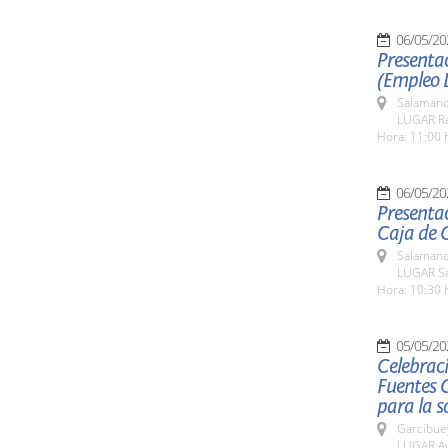
06/05/20
Presentac
(Empleo 
Salamanc
LUGAR Re
Hora: 11:00 
06/05/20
Presentac
Caja de 
Salamanc
LUGAR Sa
Hora: 10:30 
05/05/20
Celebraci
Fuentes 
para la s
Garcibue
LUGAR Ay