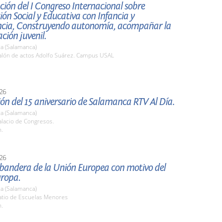
ión del I Congreso Internacional sobre
ión Social y Educativa con Infancia y
ncia, Construyendo autonomía, acompañar la
ión juvenil.
a (Salamanca)
lón de actos Adolfo Suárez. Campus USAL
26
ón del 15 aniversario de Salamanca RTV Al Día.
a (Salamanca)
lacio de Congresos.
h.
26
 bandera de la Unión Europea con motivo del
uropa.
a (Salamanca)
tio de Escuelas Menores
h.