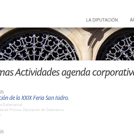
LA DIPUTACIÓN
Á
mas Actividades agenda corporativ
26
ión de la XXIX Feria San Isidro.
a (Salamanca)
la de Prensa. Diputación de Salamanca.
h.
26