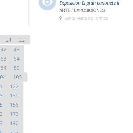
Exposición El gran banquete II
ARTE / EXPOSICIONES
Santa Marta de Tormes
21
22
42
43
63
64
84
85
04
105
1
122
8
139
5
156
2
173
9
190
6
207