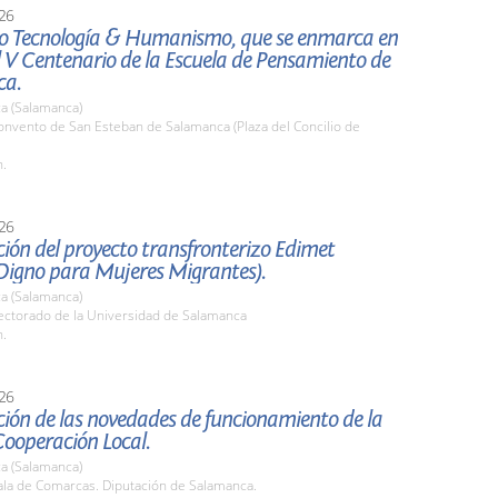
26
o Tecnología & Humanismo, que se enmarca en
l V Centenario de la Escuela de Pensamiento de
ca.
a (Salamanca)
nvento de San Esteban de Salamanca (Plaza del Concilio de
h.
26
ión del proyecto transfronterizo Edimet
Digno para Mujeres Migrantes).
a (Salamanca)
ctorado de la Universidad de Salamanca
h.
26
ión de las novedades de funcionamiento de la
Cooperación Local.
a (Salamanca)
la de Comarcas. Diputación de Salamanca.