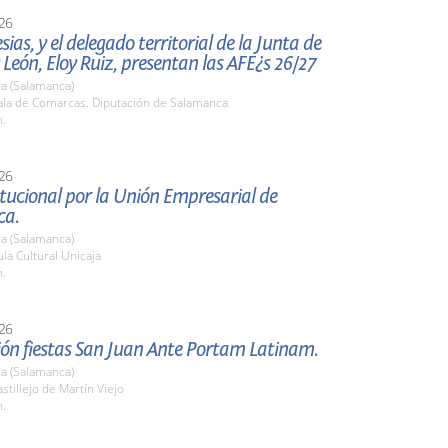
26
esias, y el delegado territorial de la Junta de
y León, Eloy Ruiz, presentan las AFE¿s 26/27
a (Salamanca)
la de Comarcas. Diputación de Salamanca
h.
26
itucional por la Unión Empresarial de
ca.
a (Salamanca)
a Cultural Unicaja
h.
26
ión fiestas San Juan Ante Portam Latinam.
a (Salamanca)
tillejo de Martín Viejo
h.