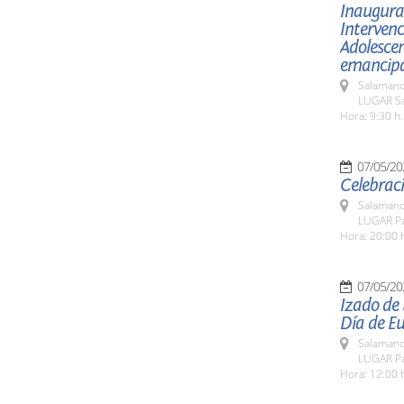
Inaugurac
Intervenc
Adolesce
emancipac
Salamanc
LUGAR Sa
Hora: 9:30 h.
07/05/20
Celebraci
Salamanc
LUGAR Pa
Hora: 20:00 
07/05/20
Izado de
Día de E
Salamanc
LUGAR Pa
Hora: 12:00 