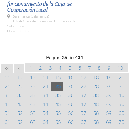
funcionamiento de la Caja de
Cooperación Local.
Salamanca (Salamanca)
LUGAR Sala de Comarcas. Diputación de
Salamanca.
Hora: 10:30 h.
Página
25
de
434
1
2
3
4
5
6
7
8
9
10
<<
<
11
12
13
14
15
16
17
18
19
20
21
22
23
24
25
26
27
28
29
30
31
32
33
34
35
36
37
38
39
40
41
42
43
44
45
46
47
48
49
50
51
52
53
54
55
56
57
58
59
60
61
62
63
64
65
66
67
68
69
70