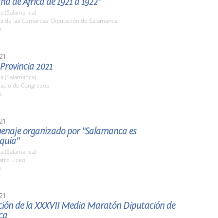
a de África de 1921 a 1922"
a (Salamanca)
la de las Comarcas. Diputación de Salamanca
h.
21
 Provincia 2021
a (Salamanca)
lacio de Congresos
h.
21
enaje organizado por "Salamanca es
quia"
a (Salamanca)
atro Liceo
h.
21
ción de la XXXVII Media Maratón Diputación de
ca