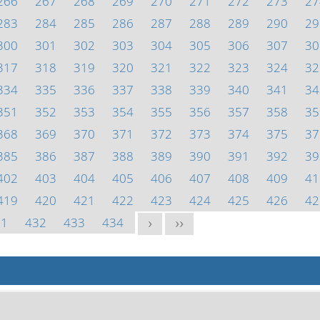
266
267
268
269
270
271
272
273
27
283
284
285
286
287
288
289
290
29
300
301
302
303
304
305
306
307
30
317
318
319
320
321
322
323
324
32
334
335
336
337
338
339
340
341
34
351
352
353
354
355
356
357
358
35
368
369
370
371
372
373
374
375
37
385
386
387
388
389
390
391
392
39
402
403
404
405
406
407
408
409
41
419
420
421
422
423
424
425
426
42
31
432
433
434
>
>>