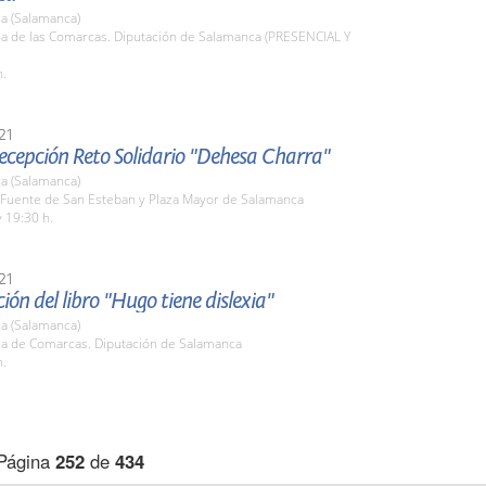
a (Salamanca)
la de las Comarcas. Diputación de Salamanca (PRESENCIAL Y
h.
21
recepción Reto Solidario "Dehesa Charra"
a (Salamanca)
a Fuente de San Esteban y Plaza Mayor de Salamanca
 19:30 h.
21
ión del libro "Hugo tiene dislexia"
a (Salamanca)
ala de Comarcas. Diputación de Salamanca
h.
Página
252
de
434