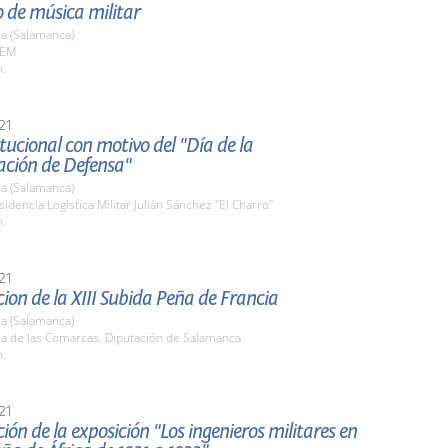
 de música militar
a (Salamanca)
AEM
h.
21
itucional con motivo del "Día de la
ación de Defensa"
a (Salamanca)
sidencia Logística Militar Julián Sánchez "El Charro"
h.
21
ion de la XIII Subida Peña de Francia
a (Salamanca)
la de las Comarcas. Diputación de Salamanca
h.
21
ión de la exposición "Los ingenieros militares en