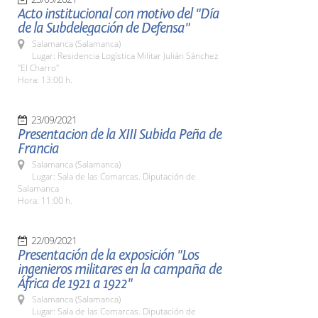
Acto institucional con motivo del "Día
de la Subdelegación de Defensa"
Salamanca (Salamanca)
Lugar: Residencia Logística Militar Julián Sánchez
"El Charro"
Hora: 13:00 h.
23/09/2021
Presentacion de la XIII Subida Peña de
Francia
Salamanca (Salamanca)
Lugar: Sala de las Comarcas. Diputación de
Salamanca
Hora: 11:00 h.
22/09/2021
Presentación de la exposición "Los
ingenieros militares en la campaña de
África de 1921 a 1922"
Salamanca (Salamanca)
Lugar: Sala de las Comarcas. Diputación de