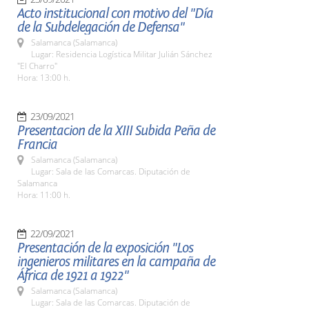
Acto institucional con motivo del "Día
de la Subdelegación de Defensa"
Salamanca (Salamanca)
Lugar: Residencia Logística Militar Julián Sánchez
"El Charro"
Hora: 13:00 h.
23/09/2021
Presentacion de la XIII Subida Peña de
Francia
Salamanca (Salamanca)
Lugar: Sala de las Comarcas. Diputación de
Salamanca
Hora: 11:00 h.
22/09/2021
Presentación de la exposición "Los
ingenieros militares en la campaña de
África de 1921 a 1922"
Salamanca (Salamanca)
Lugar: Sala de las Comarcas. Diputación de