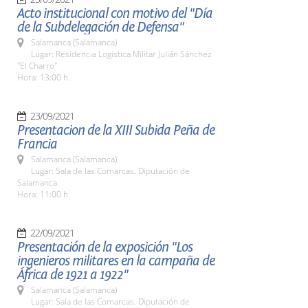
Acto institucional con motivo del "Día
de la Subdelegación de Defensa"
Salamanca (Salamanca)
Lugar: Residencia Logística Militar Julián Sánchez
"El Charro"
Hora: 13:00 h.
23/09/2021
Presentacion de la XIII Subida Peña de
Francia
Salamanca (Salamanca)
Lugar: Sala de las Comarcas. Diputación de
Salamanca
Hora: 11:00 h.
22/09/2021
Presentación de la exposición "Los
ingenieros militares en la campaña de
África de 1921 a 1922"
Salamanca (Salamanca)
Lugar: Sala de las Comarcas. Diputación de