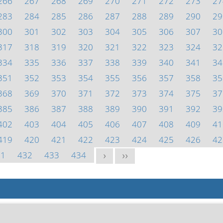
266
267
268
269
270
271
272
273
27
283
284
285
286
287
288
289
290
29
300
301
302
303
304
305
306
307
30
317
318
319
320
321
322
323
324
32
334
335
336
337
338
339
340
341
34
351
352
353
354
355
356
357
358
35
368
369
370
371
372
373
374
375
37
385
386
387
388
389
390
391
392
39
402
403
404
405
406
407
408
409
41
419
420
421
422
423
424
425
426
42
31
432
433
434
>
>>