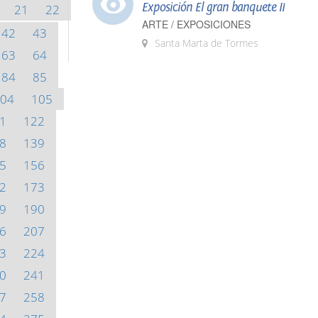
Exposición El gran banquete II
21
22
ARTE / EXPOSICIONES
42
43
Santa Marta de Tormes
63
64
84
85
04
105
1
122
8
139
5
156
2
173
9
190
6
207
3
224
0
241
7
258