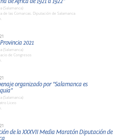
a de África de 1921 a 1922"
a (Salamanca)
la de las Comarcas. Diputación de Salamanca
h.
21
 Provincia 2021
a (Salamanca)
lacio de Congresos
h.
21
enaje organizado por "Salamanca es
quia"
a (Salamanca)
atro Liceo
h.
21
ción de la XXXVII Media Maratón Diputación de
ca