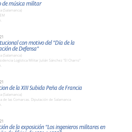
 de música militar
a (Salamanca)
AEM
h.
21
itucional con motivo del "Día de la
ación de Defensa"
a (Salamanca)
sidencia Logística Militar Julián Sánchez "El Charro"
h.
21
ion de la XIII Subida Peña de Francia
a (Salamanca)
la de las Comarcas. Diputación de Salamanca
h.
21
ión de la exposición "Los ingenieros militares en