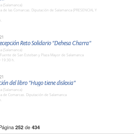
a (Salamanca)
la de las Comarcas. Diputación de Salamanca (PRESENCIAL Y
h.
21
recepción Reto Solidario "Dehesa Charra"
a (Salamanca)
a Fuente de San Esteban y Plaza Mayor de Salamanca
 19:30 h.
21
ión del libro "Hugo tiene dislexia"
a (Salamanca)
ala de Comarcas. Diputación de Salamanca
h.
Página
252
de
434