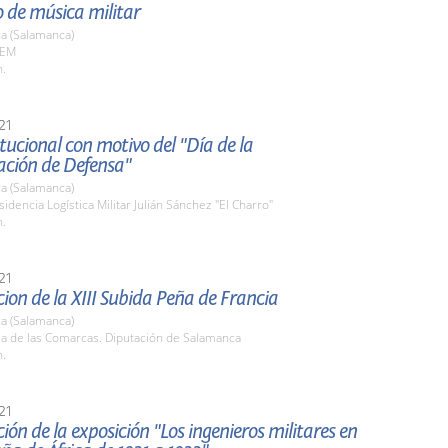
 de música militar
a (Salamanca)
AEM
h.
21
itucional con motivo del "Día de la
ación de Defensa"
a (Salamanca)
sidencia Logística Militar Julián Sánchez "El Charro"
h.
21
ion de la XIII Subida Peña de Francia
a (Salamanca)
la de las Comarcas. Diputación de Salamanca
h.
21
ión de la exposición "Los ingenieros militares en