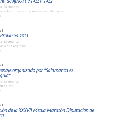
a de África de 1921 a 1922"
a (Salamanca)
la de las Comarcas. Diputación de Salamanca
h.
21
 Provincia 2021
a (Salamanca)
lacio de Congresos
h.
21
enaje organizado por "Salamanca es
quia"
a (Salamanca)
atro Liceo
h.
21
ción de la XXXVII Media Maratón Diputación de
ca