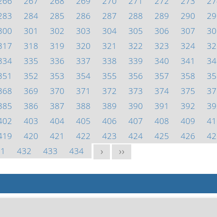
266
267
268
269
270
271
272
273
27
283
284
285
286
287
288
289
290
29
300
301
302
303
304
305
306
307
30
317
318
319
320
321
322
323
324
32
334
335
336
337
338
339
340
341
34
351
352
353
354
355
356
357
358
35
368
369
370
371
372
373
374
375
37
385
386
387
388
389
390
391
392
39
402
403
404
405
406
407
408
409
41
419
420
421
422
423
424
425
426
42
31
432
433
434
>
>>