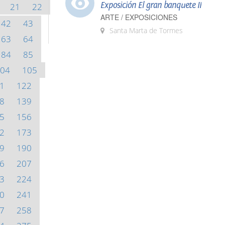
Exposición El gran banquete II
21
22
ARTE / EXPOSICIONES
42
43
Santa Marta de Tormes
63
64
84
85
04
105
1
122
8
139
5
156
2
173
9
190
6
207
3
224
0
241
7
258