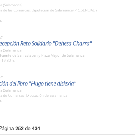
a (Salamanca)
la de las Comarcas. Diputación de Salamanca (PRESENCIAL Y
h.
21
recepción Reto Solidario "Dehesa Charra"
a (Salamanca)
a Fuente de San Esteban y Plaza Mayor de Salamanca
 19:30 h.
21
ión del libro "Hugo tiene dislexia"
a (Salamanca)
ala de Comarcas. Diputación de Salamanca
h.
Página
252
de
434