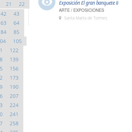
Exposición El gran banquete II
21
22
ARTE / EXPOSICIONES
42
43
Santa Marta de Tormes
63
64
84
85
04
105
1
122
8
139
5
156
2
173
9
190
6
207
3
224
0
241
7
258