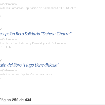
a (Salamanca)
la de las Comarcas. Diputación de Salamanca (PRESENCIAL Y
h.
21
recepción Reto Solidario "Dehesa Charra"
a (Salamanca)
a Fuente de San Esteban y Plaza Mayor de Salamanca
 19:30 h.
21
ión del libro "Hugo tiene dislexia"
a (Salamanca)
ala de Comarcas. Diputación de Salamanca
h.
Página
252
de
434