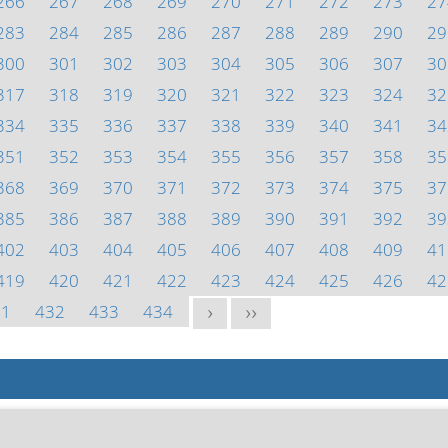
266
267
268
269
270
271
272
273
27
283
284
285
286
287
288
289
290
29
300
301
302
303
304
305
306
307
30
317
318
319
320
321
322
323
324
32
334
335
336
337
338
339
340
341
34
351
352
353
354
355
356
357
358
35
368
369
370
371
372
373
374
375
37
385
386
387
388
389
390
391
392
39
402
403
404
405
406
407
408
409
41
419
420
421
422
423
424
425
426
42
31
432
433
434
>
>>