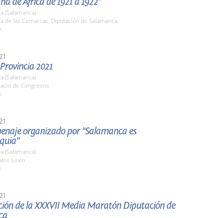
a de África de 1921 a 1922"
a (Salamanca)
la de las Comarcas. Diputación de Salamanca
h.
21
 Provincia 2021
a (Salamanca)
lacio de Congresos
h.
21
enaje organizado por "Salamanca es
quia"
a (Salamanca)
atro Liceo
h.
21
ción de la XXXVII Media Maratón Diputación de
ca