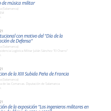
 de música militar
a (Salamanca)
AEM
h.
21
itucional con motivo del "Día de la
ación de Defensa"
a (Salamanca)
sidencia Logística Militar Julián Sánchez "El Charro"
h.
21
ion de la XIII Subida Peña de Francia
a (Salamanca)
la de las Comarcas. Diputación de Salamanca
h.
21
ión de la exposición "Los ingenieros militares en