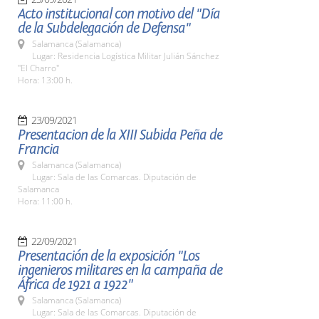
Acto institucional con motivo del "Día
de la Subdelegación de Defensa"
Salamanca (Salamanca)
Lugar: Residencia Logística Militar Julián Sánchez
"El Charro"
Hora: 13:00 h.
23/09/2021
Presentacion de la XIII Subida Peña de
Francia
Salamanca (Salamanca)
Lugar: Sala de las Comarcas. Diputación de
Salamanca
Hora: 11:00 h.
22/09/2021
Presentación de la exposición "Los
ingenieros militares en la campaña de
África de 1921 a 1922"
Salamanca (Salamanca)
Lugar: Sala de las Comarcas. Diputación de