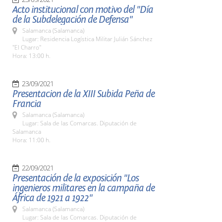
Acto institucional con motivo del "Día
de la Subdelegación de Defensa"
Salamanca (Salamanca)
Lugar: Residencia Logística Militar Julián Sánchez
"El Charro"
Hora: 13:00 h.
23/09/2021
Presentacion de la XIII Subida Peña de
Francia
Salamanca (Salamanca)
Lugar: Sala de las Comarcas. Diputación de
Salamanca
Hora: 11:00 h.
22/09/2021
Presentación de la exposición "Los
ingenieros militares en la campaña de
África de 1921 a 1922"
Salamanca (Salamanca)
Lugar: Sala de las Comarcas. Diputación de