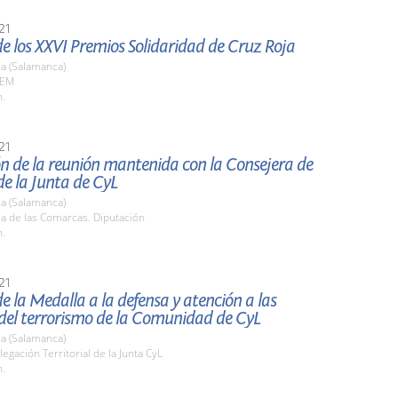
21
e los XXVI Premios Solidaridad de Cruz Roja
a (Salamanca)
AEM
h.
21
n de la reunión mantenida con la Consejera de
e la Junta de CyL
a (Salamanca)
la de las Comarcas. Diputación
h.
21
e la Medalla a la defensa y atención a las
 del terrorismo de la Comunidad de CyL
a (Salamanca)
legación Territorial de la Junta CyL
h.