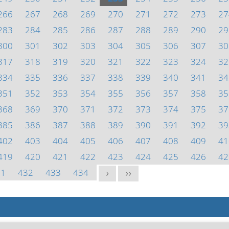
266
267
268
269
270
271
272
273
27
283
284
285
286
287
288
289
290
29
300
301
302
303
304
305
306
307
30
317
318
319
320
321
322
323
324
32
334
335
336
337
338
339
340
341
34
351
352
353
354
355
356
357
358
35
368
369
370
371
372
373
374
375
37
385
386
387
388
389
390
391
392
39
402
403
404
405
406
407
408
409
41
419
420
421
422
423
424
425
426
42
31
432
433
434
>
>>