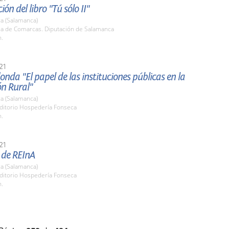
ón del libro "Tú sólo II"
a (Salamanca)
ala de Comarcas. Diputación de Salamanca
h.
21
nda "El papel de las instituciones públicas en la
ón Rural"
a (Salamanca)
uditorio Hospedería Fonseca
h.
21
 de REInA
a (Salamanca)
uditorio Hospedería Fonseca
h.