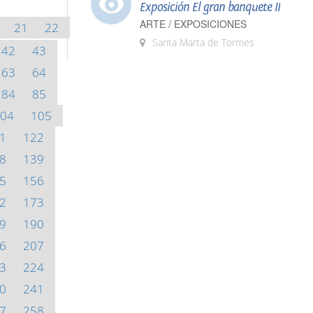
Exposición El gran banquete II
ARTE / EXPOSICIONES
21
22
Santa Marta de Tormes
42
43
63
64
84
85
04
105
1
122
8
139
5
156
2
173
9
190
6
207
3
224
0
241
7
258