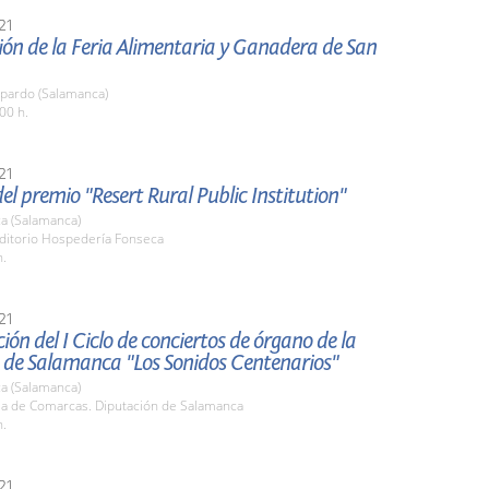
21
ón de la Feria Alimentaria y Ganadera de San
pardo (Salamanca)
00 h.
21
el premio "Resert Rural Public Institution"
a (Salamanca)
uditorio Hospedería Fonseca
h.
21
ión del I Ciclo de conciertos de órgano de la
a de Salamanca "Los Sonidos Centenarios"
a (Salamanca)
ala de Comarcas. Diputación de Salamanca
h.
21