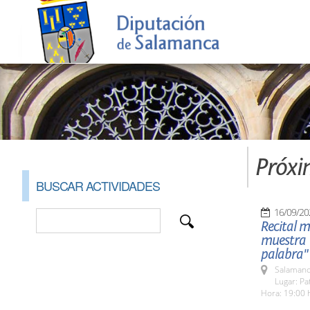
Próxi
BUSCAR ACTIVIDADES
16/09/20
Recital m
muestra 
palabra"
Salamanc
Lugar: Pa
Hora: 19:00 