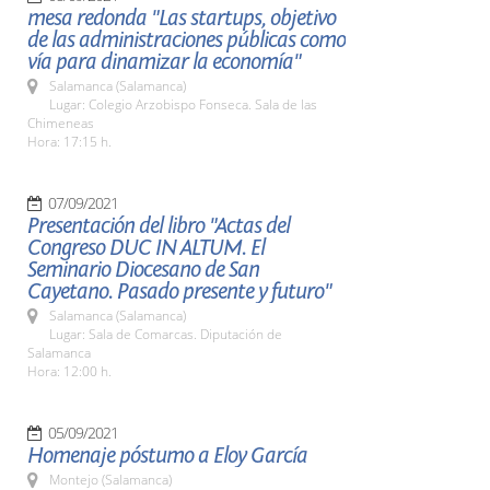
mesa redonda "Las startups, objetivo
de las administraciones públicas como
vía para dinamizar la economía"
Salamanca (Salamanca)
Lugar: Colegio Arzobispo Fonseca. Sala de las
Chimeneas
Hora: 17:15 h.
07/09/2021
Presentación del libro "Actas del
Congreso DUC IN ALTUM. El
Seminario Diocesano de San
Cayetano. Pasado presente y futuro"
Salamanca (Salamanca)
Lugar: Sala de Comarcas. Diputación de
Salamanca
Hora: 12:00 h.
05/09/2021
Homenaje póstumo a Eloy García
Montejo (Salamanca)