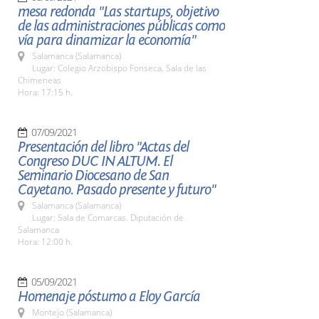
mesa redonda "Las startups, objetivo
de las administraciones públicas como
vía para dinamizar la economía"
Salamanca (Salamanca)
Lugar: Colegio Arzobispo Fonseca. Sala de las
Chimeneas
Hora: 17:15 h.
07/09/2021
Presentación del libro "Actas del
Congreso DUC IN ALTUM. El
Seminario Diocesano de San
Cayetano. Pasado presente y futuro"
Salamanca (Salamanca)
Lugar: Sala de Comarcas. Diputación de
Salamanca
Hora: 12:00 h.
05/09/2021
Homenaje póstumo a Eloy García
Montejo (Salamanca)