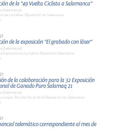
ión de la "49 Vuelta Ciclista a Salamanca"
a (Salamanca)
tio de La Salina. Diputación de Salamanca
h.
21
ión de la exposición "El grabado con láser"
a (Salamanca)
la Exposiciones La Salina. Diputación Salamanca
h.
21
ón de la colaboración para la 32 Exposición
ional de Ganado Puro Salamaq 21
a (Salamanca)
la Lonjas. Recinto Ferial de la Diputación de Salamanca
h.
21
vincial telemático correspondiente al mes de