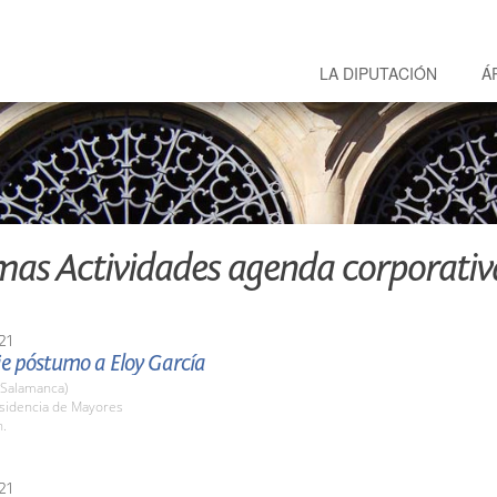
LA DIPUTACIÓN
Á
mas Actividades agenda corporativ
21
 póstumo a Eloy García
(Salamanca)
esidencia de Mayores
h.
21