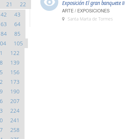
Exposición El gran banquete II
21
22
ARTE / EXPOSICIONES
42
43
Santa Marta de Tormes
63
64
84
85
04
105
1
122
8
139
5
156
2
173
9
190
6
207
3
224
0
241
7
258