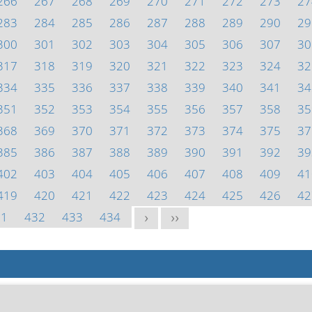
266
267
268
269
270
271
272
273
27
283
284
285
286
287
288
289
290
29
300
301
302
303
304
305
306
307
30
317
318
319
320
321
322
323
324
32
334
335
336
337
338
339
340
341
34
351
352
353
354
355
356
357
358
35
368
369
370
371
372
373
374
375
37
385
386
387
388
389
390
391
392
39
402
403
404
405
406
407
408
409
41
419
420
421
422
423
424
425
426
42
31
432
433
434
>
>>