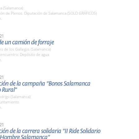
a (Salamanca)
alón de Plenos. Diputación de Salamanca (SOLO GRÁFICOS)
h.
21
e un camión de forraje
es de los Gallegos (Salamanca)
 encuentro: Depósito de agua
h.
21
ción de la campaña "Bonos Salamanca
 Rural"
odrigo (Salamanca)
yuntamiento
h.
21
ión de la carrera solidaria "II Ride Solidario
o Hombre Salamanca"