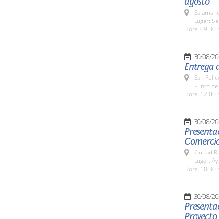
agosto
Salamanc
Lugar: S
Hora: 09:30 
30/08/20
Entrega d
San Felic
Punto de
Hora: 12:00 
30/08/20
Presenta
Comercio
Ciudad R
Lugar: A
Hora: 10:30 
30/08/20
Presentac
Proyect