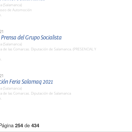
a (Salamanca)
useo de Automoción
h.
21
Prensa del Grupo Socialista
a (Salamanca)
la de las Comarcas. Diputación de Salamanca. (PRESENCIAL Y
h.
21
ción Feria Salamaq 2021
a (Salamanca)
la de las Comarcas. Diputación de Salamanca
h.
Página
254
de
434