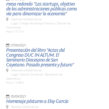
mesa redonda "Las startups, objetivo
de las administraciones públicas como
vía para dinamizar la economía"
Salamanca (Salamanca)
Lugar: Colegio Arzobispo Fonseca. Sala de las
Chimeneas
Hora: 17:15 h.
07/09/2021
Presentación del libro "Actas del
Congreso DUC IN ALTUM. El
Seminario Diocesano de San
Cayetano. Pasado presente y futuro"
Salamanca (Salamanca)
Lugar: Sala de Comarcas. Diputación de
Salamanca
Hora: 12:00 h.
05/09/2021
Homenaje póstumo a Eloy García
Montejo (Salamanca)