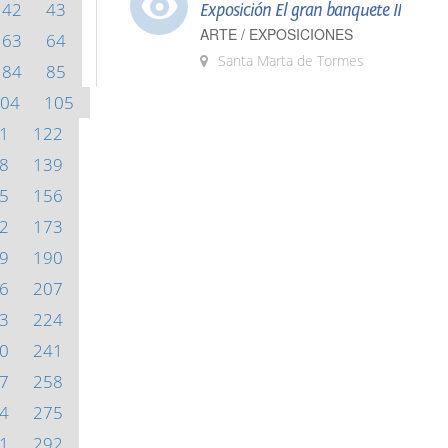
42
43
Exposición El gran banquete II
ARTE / EXPOSICIONES
63
64
Santa Marta de Tormes
84
85
04
105
1
122
8
139
5
156
2
173
9
190
6
207
3
224
0
241
7
258
4
275
1
292