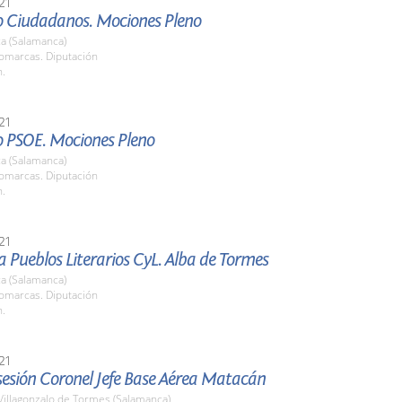
21
o Ciudadanos. Mociones Pleno
a (Salamanca)
Comarcas. Diputación
h.
21
o PSOE. Mociones Pleno
a (Salamanca)
Comarcas. Diputación
h.
21
Pueblos Literarios CyL. Alba de Tormes
a (Salamanca)
Comarcas. Diputación
h.
21
esión Coronel Jefe Base Aérea Matacán
Villagonzalo de Tormes (Salamanca)