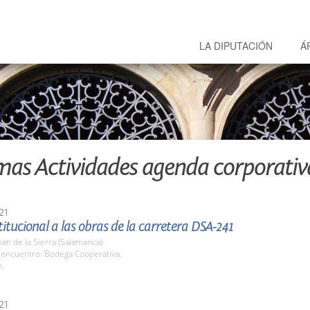
LA DIPUTACIÓN
Á
mas Actividades agenda corporativ
21
stitucional a las obras de la carretera DSA-241
an de la Sierra (Salamanca)
 encuentro: Bodega Cooperativa.
h.
21