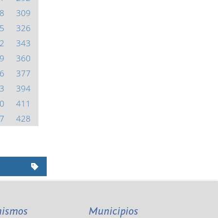
8
309
5
326
2
343
9
360
6
377
3
394
0
411
7
428
nismos
Municipios