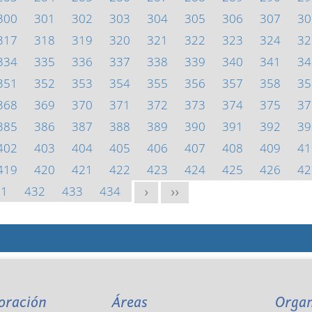
300
301
302
303
304
305
306
307
30
317
318
319
320
321
322
323
324
32
334
335
336
337
338
339
340
341
34
351
352
353
354
355
356
357
358
35
368
369
370
371
372
373
374
375
37
385
386
387
388
389
390
391
392
39
402
403
404
405
406
407
408
409
41
419
420
421
422
423
424
425
426
42
31
432
433
434
>
>>
oración
Áreas
Orga