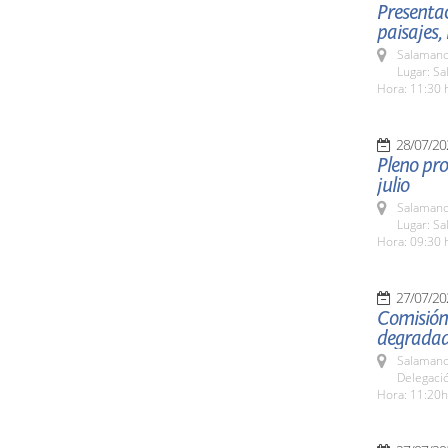
Presentac
paisajes,
Salamanc
Lugar: Sa
Hora: 11:30 
28/07/20
Pleno pro
julio
Salamanc
Lugar: S
Hora: 09:30 
27/07/20
Comisión
degrada
Salamanc
Delegació
Hora: 11:20h