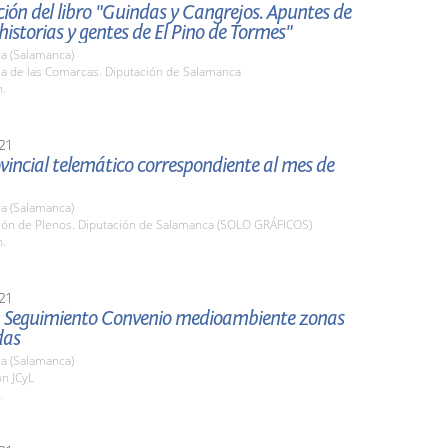
ión del libro "Guindas y Cangrejos. Apuntes de
 historias y gentes de El Pino de Tormes"
a (Salamanca)
la de las Comarcas. Diputación de Salamanca
h.
21
vincial telemático correspondiente al mes de
a (Salamanca)
alón de Plenos. Diputación de Salamanca (SOLO GRÁFICOS)
h.
21
 Seguimiento Convenio medioambiente zonas
das
a (Salamanca)
n JCyL
.