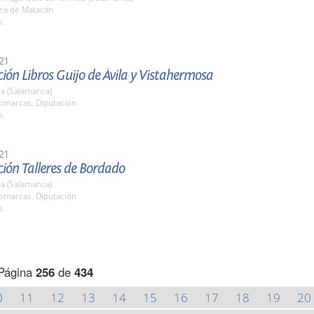
ea de Matacán
h.
21
ión Libros Guijo de Ávila y Vistahermosa
a (Salamanca)
Comarcas. Diputación
h.
21
ión Talleres de Bordado
a (Salamanca)
Comarcas. Diputación
h.
Página
256
de
434
0
11
12
13
14
15
16
17
18
19
20