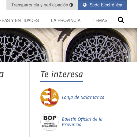
Transparencia y participación
Sede Electrónica
REAS Y ENTIDADES
LA PROVINCIA
TEMAS
a
Te interesa
Lonja de Salamanca
Boletín Oficial de la
Provincia