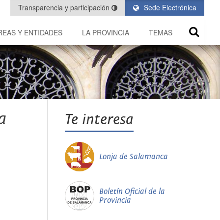
Transparencia y participación
Sede Electrónica
REAS Y ENTIDADES
LA PROVINCIA
TEMAS
a
Te interesa
Lonja de Salamanca
Boletín Oficial de la
Provincia