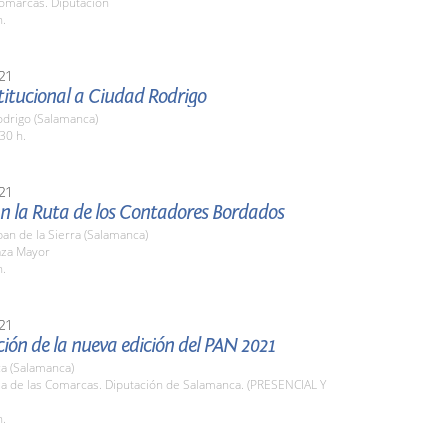
Comarcas. Diputación
h.
21
stitucional a Ciudad Rodrigo
odrigo (Salamanca)
30 h.
21
n la Ruta de los Contadores Bordados
an de la Sierra (Salamanca)
aza Mayor
h.
21
ión de la nueva edición del PAN 2021
a (Salamanca)
la de las Comarcas. Diputación de Salamanca. (PRESENCIAL Y
h.