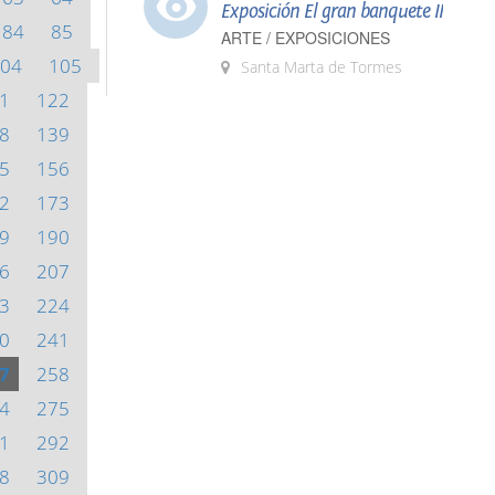
Exposición El gran banquete II
84
85
ARTE / EXPOSICIONES
04
105
Santa Marta de Tormes
1
122
8
139
5
156
2
173
9
190
6
207
3
224
0
241
7
258
4
275
1
292
8
309