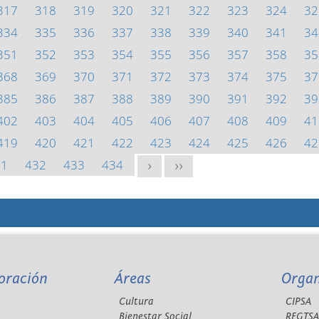
317
318
319
320
321
322
323
324
32
334
335
336
337
338
339
340
341
34
351
352
353
354
355
356
357
358
35
368
369
370
371
372
373
374
375
37
385
386
387
388
389
390
391
392
39
402
403
404
405
406
407
408
409
41
419
420
421
422
423
424
425
426
42
31
432
433
434
>
>>
oración
Áreas
Orga
Cultura
CIPSA
Bienestar Social
REGTS