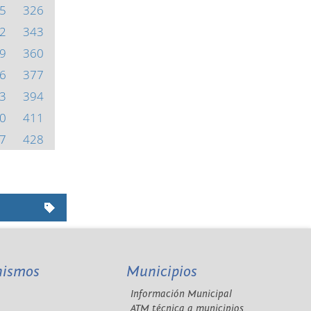
5
326
2
343
9
360
6
377
3
394
0
411
7
428
nismos
Municipios
Información Municipal
A
ATM técnica a municipios