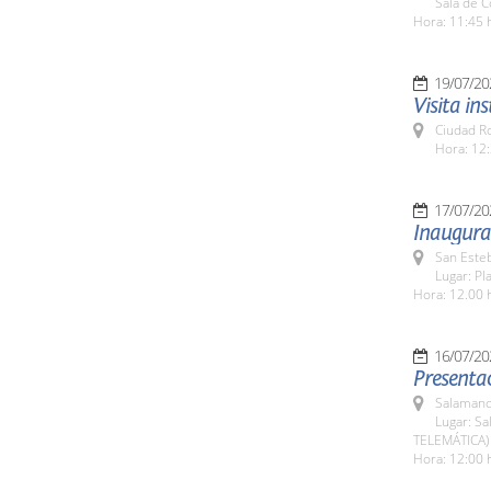
Sala de 
Hora: 11:45 
19/07/20
Visita in
Ciudad R
Hora: 12:
17/07/20
Inaugura
San Esteb
Lugar: Pl
Hora: 12.00 
16/07/20
Presentac
Salamanc
Lugar: Sa
TELEMÁTICA)
Hora: 12:00 