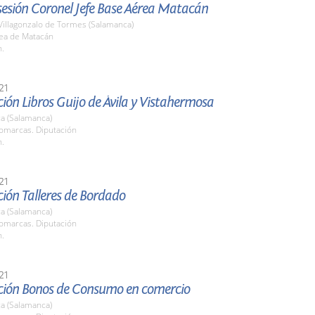
esión Coronel Jefe Base Aérea Matacán
Villagonzalo de Tormes (Salamanca)
ea de Matacán
h.
21
ión Libros Guijo de Ávila y Vistahermosa
a (Salamanca)
Comarcas. Diputación
h.
21
ión Talleres de Bordado
a (Salamanca)
Comarcas. Diputación
h.
21
ción Bonos de Consumo en comercio
a (Salamanca)