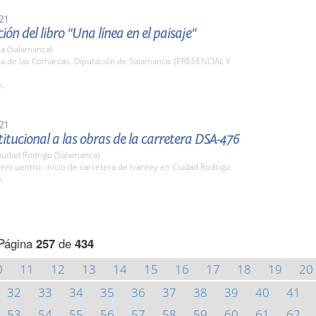
21
ión del libro "Una línea en el paisaje"
a (Salamanca)
la de las Comarcas. Diputación de Salamanca. (PRESENCIAL Y
h.
21
stitucional a las obras de la carretera DSA-476
iudad Rodrigo (Salamanca)
encuentro: inicio de carretera de Ivanrey en Ciudad Rodrigo.
h.
Página
257
de
434
0
11
12
13
14
15
16
17
18
19
20
32
33
34
35
36
37
38
39
40
41
53
54
55
56
57
58
59
60
61
62