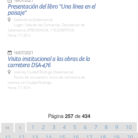
16/07/2021
Presentación del libro "Una línea en el
paisaje"
Salamanca (Salamanca)
Lugar: Sala de las Comarcas. Diputación de
Salamanca. (PRESENCIAL Y TELEMÁTICA)
Hora: 11:30 h.
16/07/2021
Visita institucional a las obras de la
carretera DSA-476
Ivanrey Ciudad Rodrigo (Salamanca)
Punto de encuentro: inicio de carretera de
Ivanrey en Ciudad Rodrigo.
Hora: 11:30 h.
Página
257
de
434
1
2
3
4
5
6
7
8
9
10
<<
<
11
12
13
14
15
16
17
18
19
20