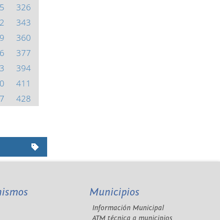
5
326
2
343
9
360
6
377
3
394
0
411
7
428
nismos
Municipios
Información Municipal
A
ATM técnica a municipios