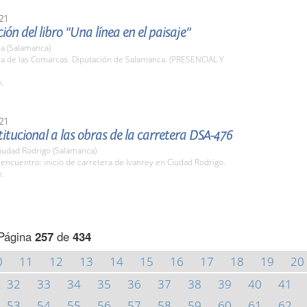
21
ión del libro "Una línea en el paisaje"
a (Salamanca)
la de las Comarcas. Diputación de Salamanca. (PRESENCIAL Y
h.
21
stitucional a las obras de la carretera DSA-476
iudad Rodrigo (Salamanca)
encuentro: inicio de carretera de Ivanrey en Ciudad Rodrigo.
h.
Página
257
de
434
0
11
12
13
14
15
16
17
18
19
20
32
33
34
35
36
37
38
39
40
41
53
54
55
56
57
58
59
60
61
62