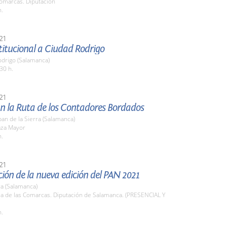
Comarcas. Diputación
h.
21
stitucional a Ciudad Rodrigo
odrigo (Salamanca)
30 h.
21
n la Ruta de los Contadores Bordados
an de la Sierra (Salamanca)
aza Mayor
h.
21
ión de la nueva edición del PAN 2021
a (Salamanca)
la de las Comarcas. Diputación de Salamanca. (PRESENCIAL Y
h.