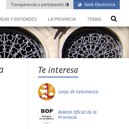
Transparencia y participación
Sede Electrónica
REAS Y ENTIDADES
LA PROVINCIA
TEMAS
a
Te interesa
Lonja de Salamanca
Boletín Oficial de la
Provincia