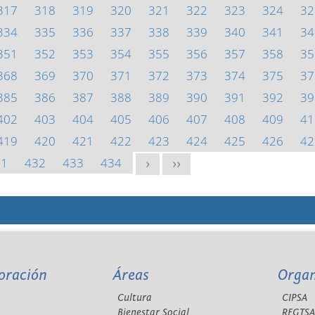
317
318
319
320
321
322
323
324
32
334
335
336
337
338
339
340
341
34
351
352
353
354
355
356
357
358
35
368
369
370
371
372
373
374
375
37
385
386
387
388
389
390
391
392
39
402
403
404
405
406
407
408
409
41
419
420
421
422
423
424
425
426
42
31
432
433
434
>
>>
oración
Áreas
Orga
Cultura
CIPSA
Bienestar Social
REGTS