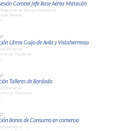
esión Coronel Jefe Base Aérea Matacán
Villagonzalo de Tormes (Salamanca)
ea de Matacán
h.
21
ión Libros Guijo de Ávila y Vistahermosa
a (Salamanca)
Comarcas. Diputación
h.
21
ión Talleres de Bordado
a (Salamanca)
Comarcas. Diputación
h.
21
ción Bonos de Consumo en comercio
a (Salamanca)