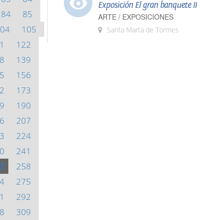
Exposición El gran banquete II
84
85
ARTE / EXPOSICIONES
04
105
Santa Marta de Tormes
1
122
8
139
5
156
2
173
9
190
6
207
3
224
0
241
7
258
4
275
1
292
8
309