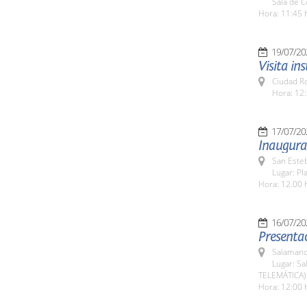
Sala de 
Hora: 11:45 
19/07/20
Visita in
Ciudad R
Hora: 12:
17/07/20
Inaugura
San Esteb
Lugar: Pl
Hora: 12.00 
16/07/20
Presentac
Salamanc
Lugar: Sa
TELEMÁTICA)
Hora: 12:00 