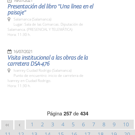
16/07/2021
Presentación del libro "Una línea en el
paisaje"
Salamanca (Salamanca)
Lugar: Sala de las Comarcas. Diputación de
Salamanca. (PRESENCIAL Y TELEMÁTICA)
Hora: 11:30 h.
16/07/2021
Visita institucional a las obras de la
carretera DSA-476
Ivanrey Ciudad Rodrigo (Salamanca)
Punto de encuentro: inicio de carretera de
Ivanrey en Ciudad Rodrigo.
Hora: 11:30 h.
Página
257
de
434
1
2
3
4
5
6
7
8
9
10
<<
<
11
12
13
14
15
16
17
18
19
20