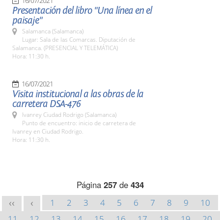
16/07/2021
Presentación del libro "Una línea en el
paisaje"
Salamanca (Salamanca)
Lugar: Sala de las Comarcas. Diputación de
Salamanca. (PRESENCIAL Y TELEMÁTICA)
Hora: 11:30 h.
16/07/2021
Visita institucional a las obras de la
carretera DSA-476
Ivanrey Ciudad Rodrigo (Salamanca)
Punto de encuentro: inicio de carretera de
Ivanrey en Ciudad Rodrigo.
Hora: 11:30 h.
Página
257
de
434
1
2
3
4
5
6
7
8
9
10
<<
<
11
12
13
14
15
16
17
18
19
20