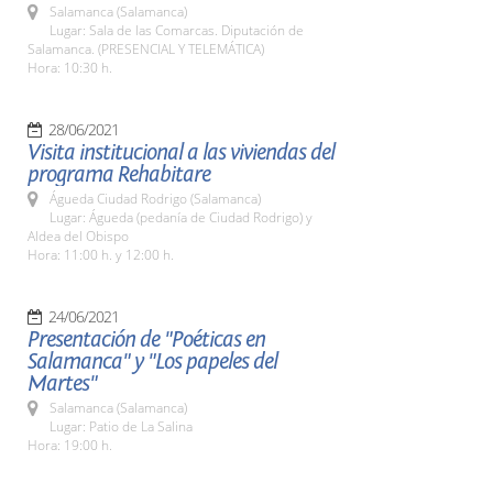
Salamanca (Salamanca)
Lugar: Sala de las Comarcas. Diputación de
Salamanca. (PRESENCIAL Y TELEMÁTICA)
Hora: 10:30 h.
28/06/2021
Visita institucional a las viviendas del
programa Rehabitare
Águeda Ciudad Rodrigo (Salamanca)
Lugar: Águeda (pedanía de Ciudad Rodrigo) y
Aldea del Obispo
Hora: 11:00 h. y 12:00 h.
24/06/2021
Presentación de "Poéticas en
Salamanca" y "Los papeles del
Martes"
Salamanca (Salamanca)
Lugar: Patio de La Salina
Hora: 19:00 h.