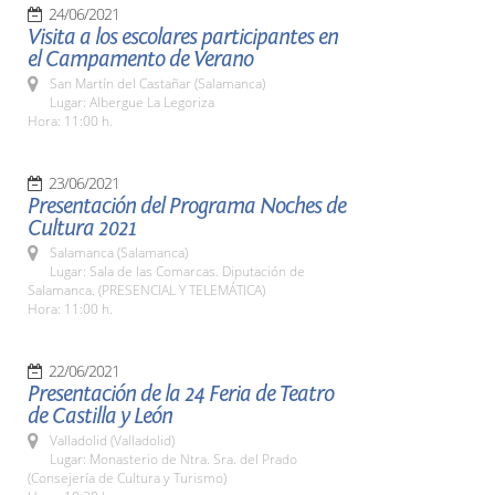
24/06/2021
Visita a los escolares participantes en
el Campamento de Verano
San Martín del Castañar (Salamanca)
Lugar: Albergue La Legoriza
Hora: 11:00 h.
23/06/2021
Presentación del Programa Noches de
Cultura 2021
Salamanca (Salamanca)
Lugar: Sala de las Comarcas. Diputación de
Salamanca. (PRESENCIAL Y TELEMÁTICA)
Hora: 11:00 h.
22/06/2021
Presentación de la 24 Feria de Teatro
de Castilla y León
Valladolid (Valladolid)
Lugar: Monasterio de Ntra. Sra. del Prado
(Consejería de Cultura y Turismo)