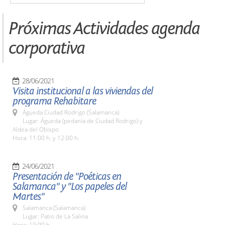
Próximas Actividades agenda
corporativa
28/06/2021
Visita institucional a las viviendas del
programa Rehabitare
Águeda Ciudad Rodrigo (Salamanca)
Lugar: Águeda (pedanía de Ciudad Rodrigo) y
Aldea del Obispo
Hora: 11:00 h. y 12:00 h.
24/06/2021
Presentación de "Poéticas en
Salamanca" y "Los papeles del
Martes"
Salamanca (Salamanca)
Lugar: Patio de La Salina
Hora: 19:00 h.