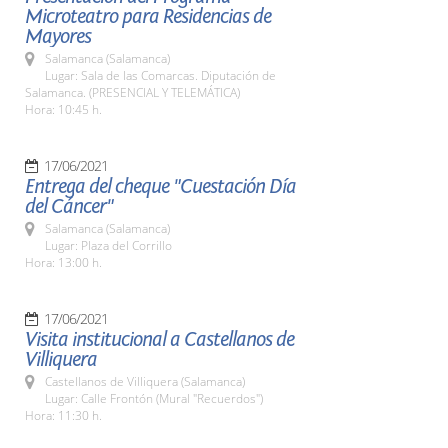
Microteatro para Residencias de
Mayores
Salamanca (Salamanca)
Lugar: Sala de las Comarcas. Diputación de
Salamanca. (PRESENCIAL Y TELEMÁTICA)
Hora: 10:45 h.
17/06/2021
Entrega del cheque "Cuestación Día
del Cáncer"
Salamanca (Salamanca)
Lugar: Plaza del Corrillo
Hora: 13:00 h.
17/06/2021
Visita institucional a Castellanos de
Villiquera
Castellanos de Villiquera (Salamanca)
Lugar: Calle Frontón (Mural "Recuerdos")
Hora: 11:30 h.