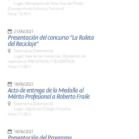
Lugar: Monasterio de Ntra. Sra. del Prado
(Consejería de Cultura y Turismo)
Hora: 10:30 h.
21/06/2021
Presentación del concurso "La Ruleta
del Reciclaje"
Salamanca (Salamanca)
Lugar: Sala de las Comarcas. Diputación de
Salamanca. (PRESENCIAL Y TELEMÁTICA)
Hora: 11:00 h.
18/06/2021
Acto de entrega de la Medalla al
Mérito Profesional a Roberto Fraile
Salamanca (Salamanca)
Lugar: Capilla del Colegio Fonseca
Hora: 11:30 h.
18/06/2021
Presentación del Programa