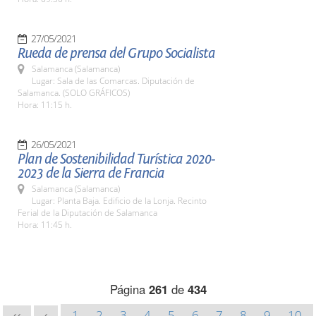
27/05/2021
Rueda de prensa del Grupo Socialista
Salamanca (Salamanca)
Lugar: Sala de las Comarcas. Diputación de
Salamanca. (SOLO GRÁFICOS)
Hora: 11:15 h.
26/05/2021
Plan de Sostenibilidad Turística 2020-
2023 de la Sierra de Francia
Salamanca (Salamanca)
Lugar: Planta Baja. Edificio de la Lonja. Recinto
Ferial de la Diputación de Salamanca
Hora: 11:45 h.
Página
261
de
434
1
2
3
4
5
6
7
8
9
10