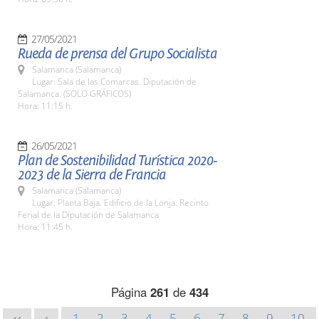
27/05/2021
Rueda de prensa del Grupo Socialista
Salamanca (Salamanca)
Lugar: Sala de las Comarcas. Diputación de
Salamanca. (SOLO GRÁFICOS)
Hora: 11:15 h.
26/05/2021
Plan de Sostenibilidad Turística 2020-
2023 de la Sierra de Francia
Salamanca (Salamanca)
Lugar: Planta Baja. Edificio de la Lonja. Recinto
Ferial de la Diputación de Salamanca
Hora: 11:45 h.
Página
261
de
434
1
2
3
4
5
6
7
8
9
10