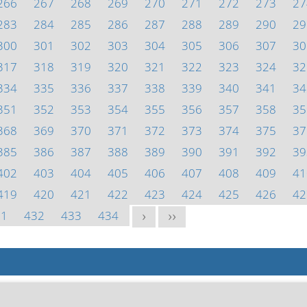
266
267
268
269
270
271
272
273
27
283
284
285
286
287
288
289
290
29
300
301
302
303
304
305
306
307
30
317
318
319
320
321
322
323
324
32
334
335
336
337
338
339
340
341
34
351
352
353
354
355
356
357
358
35
368
369
370
371
372
373
374
375
37
385
386
387
388
389
390
391
392
39
402
403
404
405
406
407
408
409
41
419
420
421
422
423
424
425
426
42
31
432
433
434
>
>>