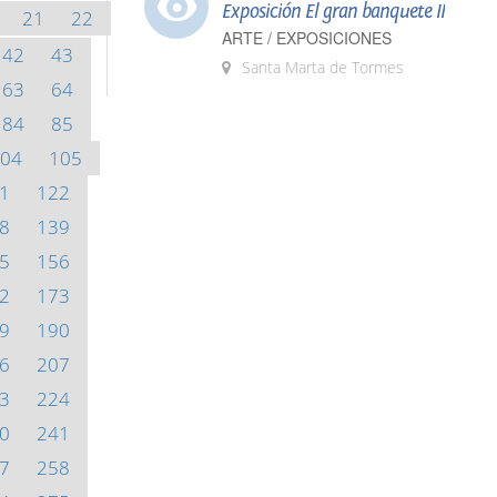
Exposición El gran banquete II
21
22
ARTE / EXPOSICIONES
42
43
Santa Marta de Tormes
63
64
84
85
04
105
1
122
8
139
5
156
2
173
9
190
6
207
3
224
0
241
7
258