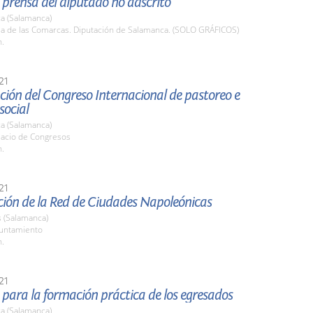
prensa del diputado no adscrito
a (Salamanca)
ala de las Comarcas. Diputación de Salamanca. (SOLO GRÁFICOS)
h.
21
ión del Congreso Internacional de pastoreo e
social
a (Salamanca)
lacio de Congresos
h.
21
ción de la Red de Ciudades Napoleónicas
(Salamanca)
yuntamiento
h.
21
para la formación práctica de los egresados
a (Salamanca)