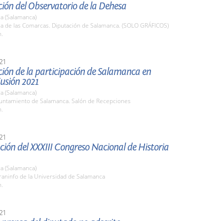
ión del Observatorio de la Dehesa
a (Salamanca)
ala de las Comarcas. Diputación de Salamanca. (SOLO GRÁFICOS)
h.
21
ión de la participación de Salamanca en
usión 2021
a (Salamanca)
yuntamiento de Salamanca. Salón de Recepciones
h.
21
ión del XXXIII Congreso Nacional de Historia
a (Salamanca)
raninfo de la Universidad de Salamanca
h.
21