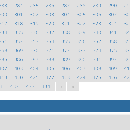
283
284
285
286
287
288
289
290
29
300
301
302
303
304
305
306
307
30
317
318
319
320
321
322
323
324
32
334
335
336
337
338
339
340
341
34
351
352
353
354
355
356
357
358
35
368
369
370
371
372
373
374
375
37
385
386
387
388
389
390
391
392
39
402
403
404
405
406
407
408
409
41
419
420
421
422
423
424
425
426
42
31
432
433
434
>
>>