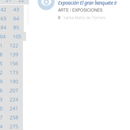
Exposición El gran banquete II
42
43
ARTE / EXPOSICIONES
Santa Marta de Tormes
63
64
84
85
04
105
1
122
8
139
5
156
2
173
9
190
6
207
3
224
0
241
7
258
4
275