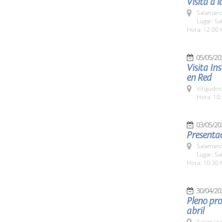
Visita a 
Salamanc
Lugar: Sa
Hora: 12:00 
05/05/20
Visita In
en Red
Vitigudin
Hora: 10:
03/05/20
Presenta
Salamanc
Lugar: S
Hora: 10:30 
30/04/20
Pleno pro
abril
Salamanc