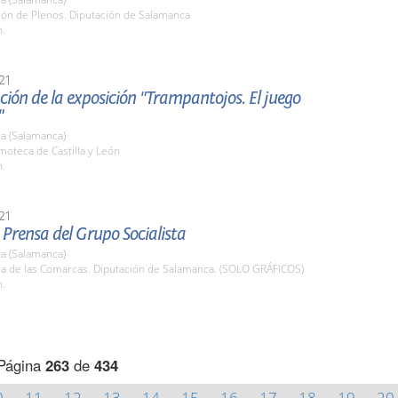
lón de Plenos. Diputación de Salamanca
h.
21
ión de la exposición "Trampantojos. El juego
"
a (Salamanca)
lmoteca de Castilla y León
h.
21
Prensa del Grupo Socialista
a (Salamanca)
ala de las Comarcas. Diputación de Salamanca. (SOLO GRÁFICOS)
h.
Página
263
de
434
0
11
12
13
14
15
16
17
18
19
20