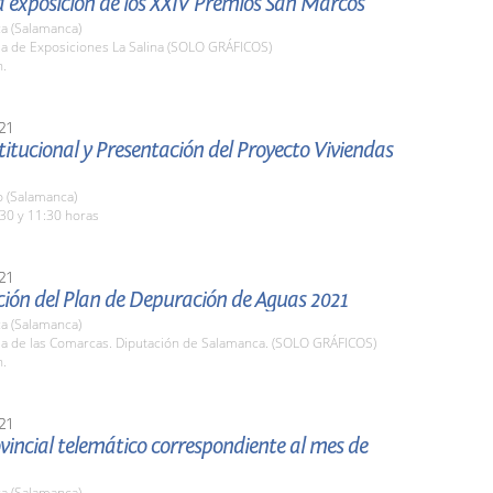
la exposición de los XXIV Premios San Marcos
a (Salamanca)
la de Exposiciones La Salina (SOLO GRÁFICOS)
h.
21
stitucional y Presentación del Proyecto Viviendas
o (Salamanca)
30 y 11:30 horas
21
ción del Plan de Depuración de Aguas 2021
a (Salamanca)
ala de las Comarcas. Diputación de Salamanca. (SOLO GRÁFICOS)
h.
21
vincial telemático correspondiente al mes de
a (Salamanca)