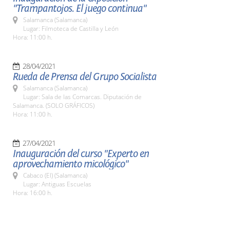
"Trampantojos. El juego continua"
Salamanca (Salamanca)
Lugar: Filmoteca de Castilla y León
Hora: 11:00 h.
28/04/2021
Rueda de Prensa del Grupo Socialista
Salamanca (Salamanca)
Lugar: Sala de las Comarcas. Diputación de
Salamanca. (SOLO GRÁFICOS)
Hora: 11:00 h.
27/04/2021
Inauguración del curso "Experto en
aprovechamiento micológico"
Cabaco (El) (Salamanca)
Lugar: Antiguas Escuelas
Hora: 16:00 h.