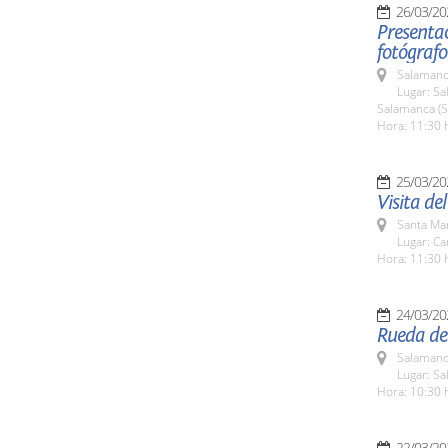
26/03/20
Presentac
fotógrafo
Salamanc
Lugar: Sa
Salamanca (
Hora: 11:30 
25/03/20
Visita de
Santa Ma
Lugar: Ca
Hora: 11:30 
24/03/20
Rueda de 
Salamanc
Lugar: S
Hora: 10:30 
22/03/20