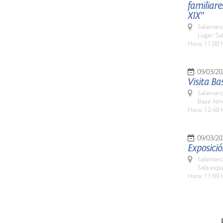
familiare
XIX"
Salamanc
Lugar: S
Hora: 11:00 
09/03/20
Visita B
Salamanc
Base Aér
Hora: 12:40 
09/03/20
Exposició
Salamanc
Sala expo
Hora: 11:00 