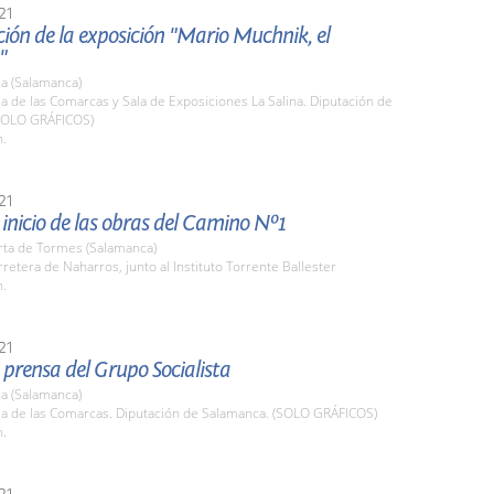
21
ión de la exposición "Mario Muchnik, el
"
a (Salamanca)
la de las Comarcas y Sala de Exposiciones La Salina. Diputación de
SOLO GRÁFICOS)
h.
21
l inicio de las obras del Camino Nº1
rta de Tormes (Salamanca)
rretera de Naharros, junto al Instituto Torrente Ballester
h.
21
prensa del Grupo Socialista
a (Salamanca)
ala de las Comarcas. Diputación de Salamanca. (SOLO GRÁFICOS)
h.
21