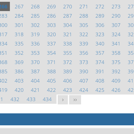
266
267
268
269
270
271
272
273
27
283
284
285
286
287
288
289
290
29
300
301
302
303
304
305
306
307
30
317
318
319
320
321
322
323
324
32
334
335
336
337
338
339
340
341
34
351
352
353
354
355
356
357
358
35
368
369
370
371
372
373
374
375
37
385
386
387
388
389
390
391
392
39
402
403
404
405
406
407
408
409
41
419
420
421
422
423
424
425
426
42
31
432
433
434
>
>>