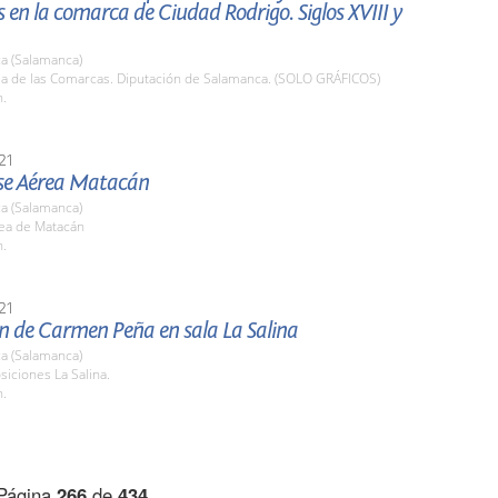
s en la comarca de Ciudad Rodrigo. Siglos XVIII y
a (Salamanca)
ala de las Comarcas. Diputación de Salamanca. (SOLO GRÁFICOS)
h.
21
ase Aérea Matacán
a (Salamanca)
ea de Matacán
h.
21
n de Carmen Peña en sala La Salina
a (Salamanca)
siciones La Salina.
h.
Página
266
de
434