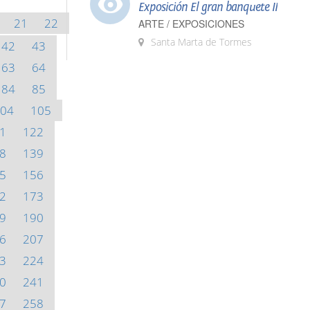
Exposición El gran banquete II
21
22
ARTE / EXPOSICIONES
Santa Marta de Tormes
42
43
63
64
84
85
04
105
1
122
8
139
5
156
2
173
9
190
6
207
3
224
0
241
7
258