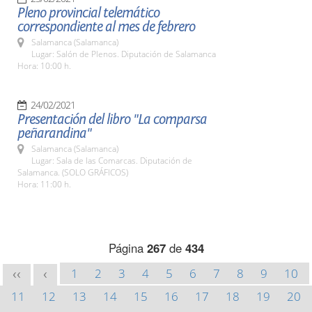
Pleno provincial telemático
correspondiente al mes de febrero
Salamanca (Salamanca)
Lugar: Salón de Plenos. Diputación de Salamanca
Hora: 10:00 h.
24/02/2021
Presentación del libro "La comparsa
peñarandina"
Salamanca (Salamanca)
Lugar: Sala de las Comarcas. Diputación de
Salamanca. (SOLO GRÁFICOS)
Hora: 11:00 h.
Página
267
de
434
1
2
3
4
5
6
7
8
9
10
<<
<
11
12
13
14
15
16
17
18
19
20