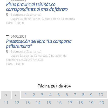
Pleno provincial telemático
correspondiente al mes de febrero
Salamanca (Salamanca)
Lugar: Salón de Plenos. Diputación de Salamanca
Hora: 10:00 h.
24/02/2021
Presentación del libro "La comparsa
peñarandina"
Salamanca (Salamanca)
Lugar: Sala de las Comarcas. Diputación de
Salamanca. (SOLO GRÁFICOS)
Hora: 11:00 h.
Página
267
de
434
1
2
3
4
5
6
7
8
9
10
<<
<
11
12
13
14
15
16
17
18
19
20