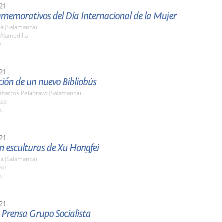
21
nmemorativos del Día Internacional de la Mujer
a (Salamanca)
 Alamedilla
h.
21
ión de un nuevo Bibliobús
harros Pelabravo (Salamanca)
aza
h.
21
n esculturas de Xu Hongfei
a (Salamanca)
yor
h.
21
 Prensa Grupo Socialista