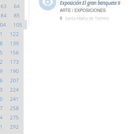
Exposición El gran banquete II
63
64
ARTE / EXPOSICIONES
84
85
Santa Marta de Tormes
04
105
1
122
8
139
5
156
2
173
9
190
6
207
3
224
0
241
7
258
4
275
1
292