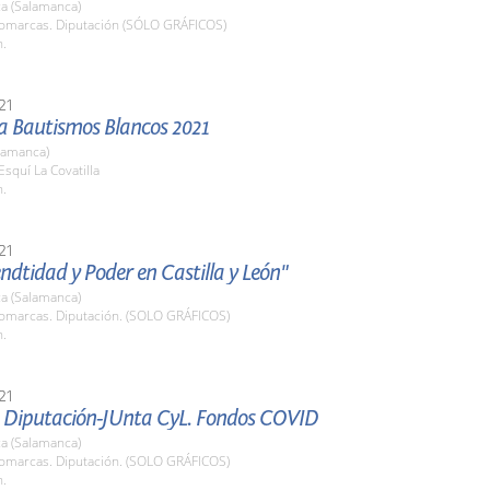
a (Salamanca)
Comarcas. Diputación (SÓLO GRÁFICOS)
h.
21
 Bautismos Blancos 2021
lamanca)
Esquí La Covatilla
h.
21
endtidad y Poder en Castilla y León"
a (Salamanca)
Comarcas. Diputación. (SOLO GRÁFICOS)
h.
21
 Diputación-JUnta CyL. Fondos COVID
a (Salamanca)
Comarcas. Diputación. (SOLO GRÁFICOS)
h.