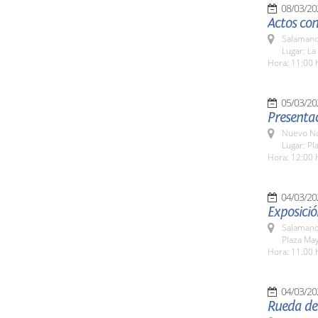
08/03/20
Actos co
Salamanc
Lugar: La
Hora: 11:00 
05/03/20
Presentac
Nuevo Na
Lugar: Pl
Hora: 12:00 
04/03/20
Exposició
Salamanc
Plaza Ma
Hora: 11.00 
04/03/20
Rueda de