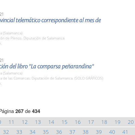
21
vincial telemático correspondiente al mes de
a (Salamanca)
lón de Plenos. Diputación de Salamanca
h.
21
ción del libro "La comparsa peñarandina"
a (Salamanca)
ala de las Comarcas. Diputación de Salamanca. (SOLO GRÁFICOS)
h.
Página
267
de
434
0
11
12
13
14
15
16
17
18
19
20
32
33
34
35
36
37
38
39
40
41