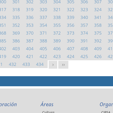
300
301
302
303
304
305
306
307
30
317
318
319
320
321
322
323
324
32
334
335
336
337
338
339
340
341
34
351
352
353
354
355
356
357
358
35
368
369
370
371
372
373
374
375
37
385
386
387
388
389
390
391
392
39
402
403
404
405
406
407
408
409
41
419
420
421
422
423
424
425
426
42
31
432
433
434
>
>>
oración
Áreas
Orga
Cultura
CIPSA