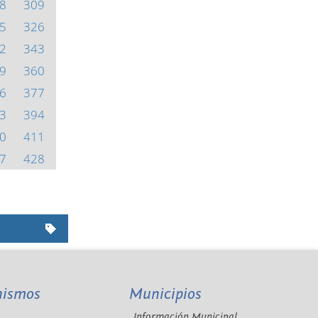
8
309
5
326
2
343
9
360
6
377
3
394
0
411
7
428
nismos
Municipios
Información Municipal