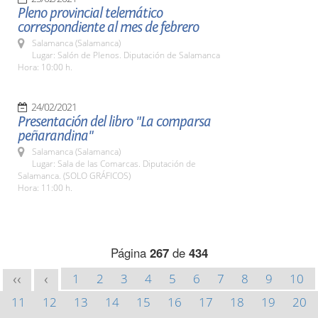
Pleno provincial telemático
correspondiente al mes de febrero
Salamanca (Salamanca)
Lugar: Salón de Plenos. Diputación de Salamanca
Hora: 10:00 h.
24/02/2021
Presentación del libro "La comparsa
peñarandina"
Salamanca (Salamanca)
Lugar: Sala de las Comarcas. Diputación de
Salamanca. (SOLO GRÁFICOS)
Hora: 11:00 h.
Página
267
de
434
1
2
3
4
5
6
7
8
9
10
<<
<
11
12
13
14
15
16
17
18
19
20