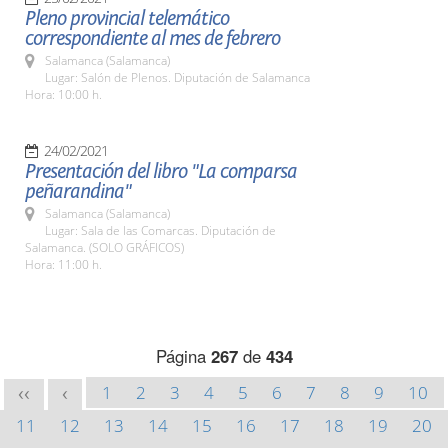
Pleno provincial telemático
correspondiente al mes de febrero
Salamanca (Salamanca)
Lugar: Salón de Plenos. Diputación de Salamanca
Hora: 10:00 h.
24/02/2021
Presentación del libro "La comparsa
peñarandina"
Salamanca (Salamanca)
Lugar: Sala de las Comarcas. Diputación de
Salamanca. (SOLO GRÁFICOS)
Hora: 11:00 h.
Página
267
de
434
1
2
3
4
5
6
7
8
9
10
<<
<
11
12
13
14
15
16
17
18
19
20