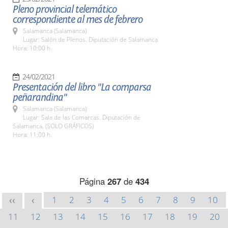
Pleno provincial telemático
correspondiente al mes de febrero
Salamanca (Salamanca)
Lugar: Salón de Plenos. Diputación de Salamanca
Hora: 10:00 h.
24/02/2021
Presentación del libro "La comparsa
peñarandina"
Salamanca (Salamanca)
Lugar: Sala de las Comarcas. Diputación de
Salamanca. (SOLO GRÁFICOS)
Hora: 11:00 h.
Página
267
de
434
1
2
3
4
5
6
7
8
9
10
<<
<
11
12
13
14
15
16
17
18
19
20