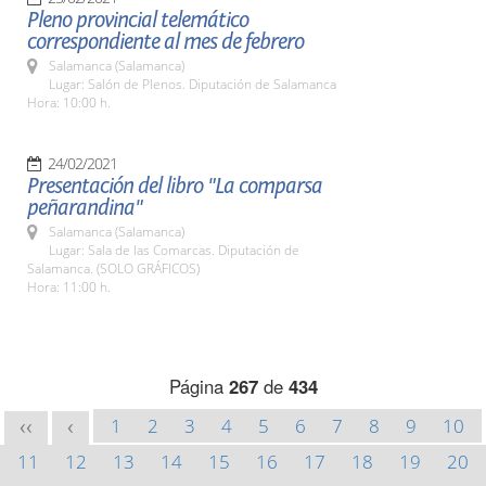
Pleno provincial telemático
correspondiente al mes de febrero
Salamanca (Salamanca)
Lugar: Salón de Plenos. Diputación de Salamanca
Hora: 10:00 h.
24/02/2021
Presentación del libro "La comparsa
peñarandina"
Salamanca (Salamanca)
Lugar: Sala de las Comarcas. Diputación de
Salamanca. (SOLO GRÁFICOS)
Hora: 11:00 h.
Página
267
de
434
1
2
3
4
5
6
7
8
9
10
<<
<
11
12
13
14
15
16
17
18
19
20