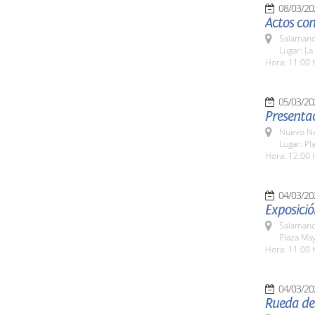
08/03/20
Actos co
Salamanc
Lugar: La
Hora: 11:00 
05/03/20
Presentac
Nuevo Na
Lugar: Pl
Hora: 12:00 
04/03/20
Exposició
Salamanc
Plaza Ma
Hora: 11.00 
04/03/20
Rueda de