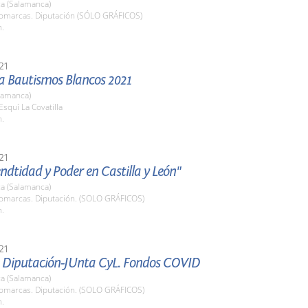
a (Salamanca)
Comarcas. Diputación (SÓLO GRÁFICOS)
h.
21
 Bautismos Blancos 2021
lamanca)
Esquí La Covatilla
h.
21
endtidad y Poder en Castilla y León"
a (Salamanca)
Comarcas. Diputación. (SOLO GRÁFICOS)
h.
21
 Diputación-JUnta CyL. Fondos COVID
a (Salamanca)
Comarcas. Diputación. (SOLO GRÁFICOS)
h.