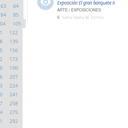
Exposición El gran banquete II
63
64
ARTE / EXPOSICIONES
84
85
Santa Marta de Tormes
04
105
1
122
8
139
5
156
2
173
9
190
6
207
3
224
0
241
7
258
4
275
1
292