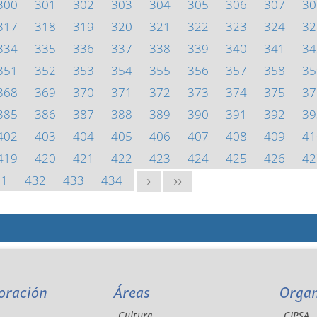
300
301
302
303
304
305
306
307
30
317
318
319
320
321
322
323
324
32
334
335
336
337
338
339
340
341
34
351
352
353
354
355
356
357
358
35
368
369
370
371
372
373
374
375
37
385
386
387
388
389
390
391
392
39
402
403
404
405
406
407
408
409
41
419
420
421
422
423
424
425
426
42
31
432
433
434
>
>>
oración
Áreas
Orga
Cultura
CIPSA