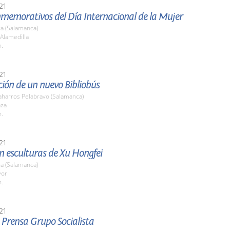
21
nmemorativos del Día Internacional de la Mujer
a (Salamanca)
 Alamedilla
h.
21
ión de un nuevo Bibliobús
harros Pelabravo (Salamanca)
aza
h.
21
n esculturas de Xu Hongfei
a (Salamanca)
yor
h.
21
 Prensa Grupo Socialista