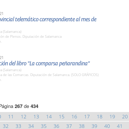
21
vincial telemático correspondiente al mes de
a (Salamanca)
lón de Plenos. Diputación de Salamanca
h.
21
ción del libro "La comparsa peñarandina"
a (Salamanca)
ala de las Comarcas. Diputación de Salamanca. (SOLO GRÁFICOS)
h.
Página
267
de
434
0
11
12
13
14
15
16
17
18
19
20
32
33
34
35
36
37
38
39
40
41