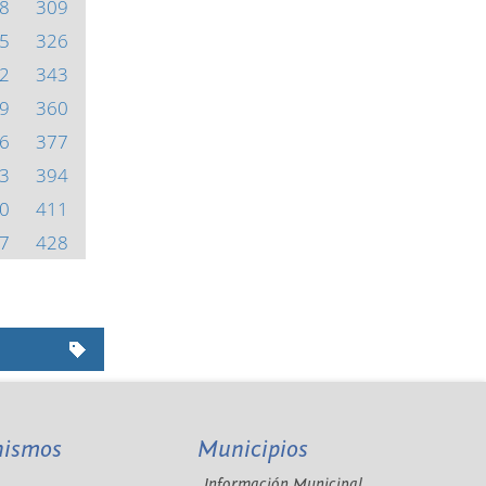
8
309
5
326
2
343
9
360
6
377
3
394
0
411
7
428
nismos
Municipios
Información Municipal