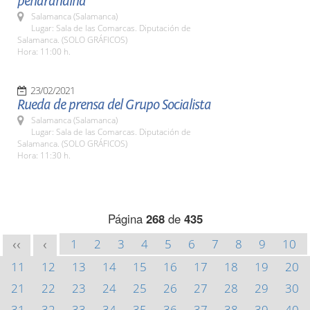
peñarandina"
Salamanca (Salamanca)
Lugar: Sala de las Comarcas. Diputación de
Salamanca. (SOLO GRÁFICOS)
Hora: 11:00 h.
23/02/2021
Rueda de prensa del Grupo Socialista
Salamanca (Salamanca)
Lugar: Sala de las Comarcas. Diputación de
Salamanca. (SOLO GRÁFICOS)
Hora: 11:30 h.
Página
268
de
435
1
2
3
4
5
6
7
8
9
10
<<
<
11
12
13
14
15
16
17
18
19
20
21
22
23
24
25
26
27
28
29
30
31
32
33
34
35
36
37
38
39
40