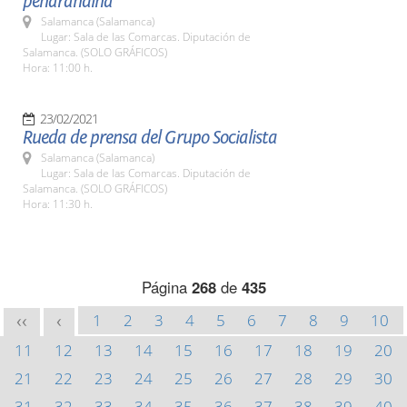
peñarandina"
Salamanca (Salamanca)
Lugar: Sala de las Comarcas. Diputación de
Salamanca. (SOLO GRÁFICOS)
Hora: 11:00 h.
23/02/2021
Rueda de prensa del Grupo Socialista
Salamanca (Salamanca)
Lugar: Sala de las Comarcas. Diputación de
Salamanca. (SOLO GRÁFICOS)
Hora: 11:30 h.
Página
268
de
435
1
2
3
4
5
6
7
8
9
10
<<
<
11
12
13
14
15
16
17
18
19
20
21
22
23
24
25
26
27
28
29
30
31
32
33
34
35
36
37
38
39
40