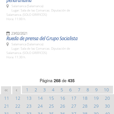
peñarandina"
Salamanca (Salamanca)
Lugar: Sala de las Comarcas. Diputación de
Salamanca. (SOLO GRÁFICOS)
Hora: 11:00 h.
23/02/2021
Rueda de prensa del Grupo Socialista
Salamanca (Salamanca)
Lugar: Sala de las Comarcas. Diputación de
Salamanca. (SOLO GRÁFICOS)
Hora: 11:30 h.
Página
268
de
435
1
2
3
4
5
6
7
8
9
10
<<
<
11
12
13
14
15
16
17
18
19
20
21
22
23
24
25
26
27
28
29
30
31
32
33
34
35
36
37
38
39
40