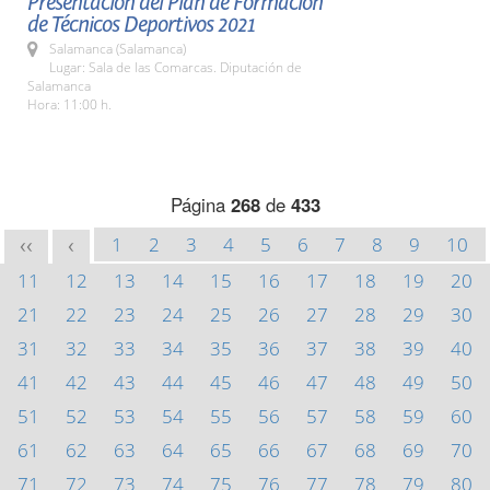
Presentación del Plan de Formación
de Técnicos Deportivos 2021
Salamanca (Salamanca)
Lugar: Sala de las Comarcas. Diputación de
Salamanca
Hora: 11:00 h.
Página
268
de
433
1
2
3
4
5
6
7
8
9
10
<<
<
11
12
13
14
15
16
17
18
19
20
21
22
23
24
25
26
27
28
29
30
31
32
33
34
35
36
37
38
39
40
41
42
43
44
45
46
47
48
49
50
51
52
53
54
55
56
57
58
59
60
61
62
63
64
65
66
67
68
69
70
71
72
73
74
75
76
77
78
79
80